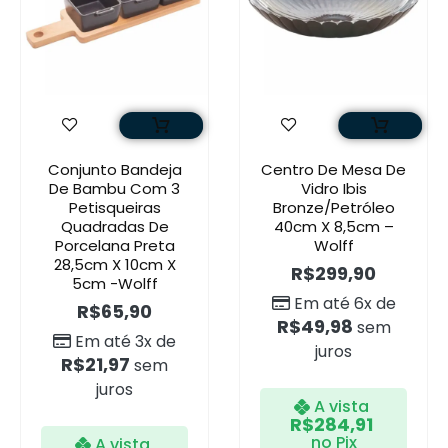
Conjunto Bandeja
Centro De Mesa De
De Bambu Com 3
Vidro Ibis
Petisqueiras
Bronze/Petróleo
Quadradas De
40cm X 8,5cm –
Porcelana Preta
Wolff
28,5cm X 10cm X
R$
299,90
5cm -Wolff
Em até 6x de
R$
65,90
R$
49,98
sem
Em até 3x de
juros
R$
21,97
sem
juros
A vista
R$
284,91
no Pix
A vista