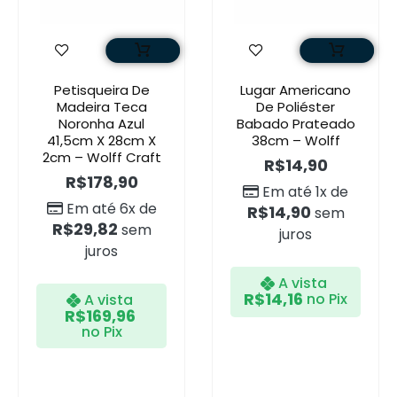
Petisqueira De
Lugar Americano
Madeira Teca
De Poliéster
Noronha Azul
Babado Prateado
41,5cm X 28cm X
38cm – Wolff
2cm – Wolff Craft
R$
14,90
R$
178,90
Em até 1x de
Em até 6x de
R$
14,90
sem
R$
29,82
sem
juros
juros
A vista
R$
14,16
no Pix
A vista
R$
169,96
no Pix