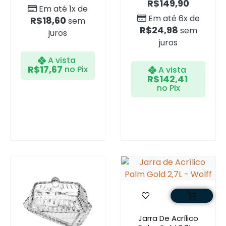
R$
149,90
Em até 1x de
Em até 6x de
R$
18,60
sem
R$
24,98
sem
juros
juros
A vista
R$
17,67
no Pix
A vista
R$
142,41
no Pix
Jarra De Acrílico