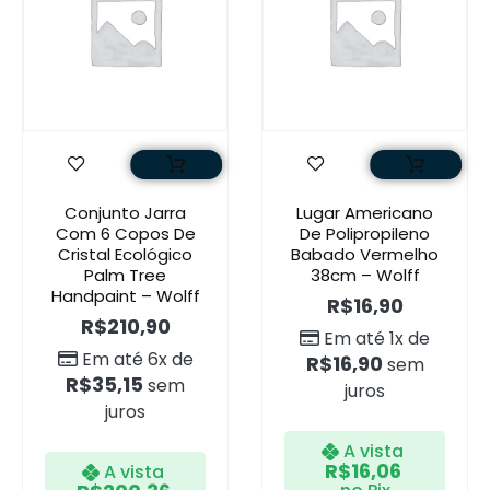
Conjunto Jarra
Lugar Americano
Com 6 Copos De
De Polipropileno
Cristal Ecológico
Babado Vermelho
Palm Tree
38cm – Wolff
Handpaint – Wolff
R$
16,90
R$
210,90
Em até 1x de
Em até 6x de
R$
16,90
sem
R$
35,15
sem
juros
juros
A vista
R$
16,06
A vista