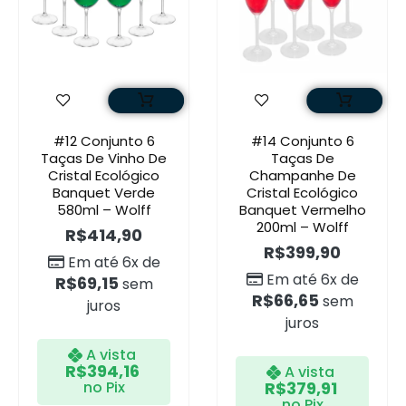
#12 Conjunto 6
#14 Conjunto 6
Taças De Vinho De
Taças De
Cristal Ecológico
Champanhe De
Banquet Verde
Cristal Ecológico
580ml – Wolff
Banquet Vermelho
200ml – Wolff
R$
414,90
R$
399,90
Em até 6x de
Em até 6x de
R$
69,15
sem
R$
66,65
sem
juros
juros
A vista
R$
394,16
A vista
no Pix
R$
379,91
no Pix