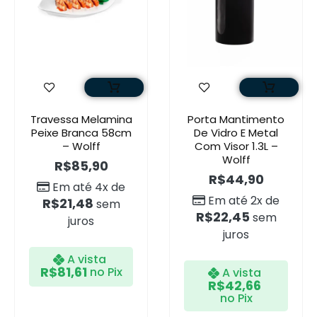
Travessa Melamina
Porta Mantimento
Peixe Branca 58cm
De Vidro E Metal
– Wolff
Com Visor 1.3L –
Wolff
R$
85,90
R$
44,90
Em até 4x de
Em até 2x de
R$
21,48
sem
R$
22,45
sem
juros
juros
A vista
R$
81,61
no Pix
A vista
R$
42,66
no Pix