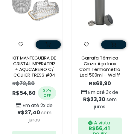
KIT MANTEGUEIRA DE
Garrafa Térmica
CRISTAL IMPERATRIZ
Cinza Aço Inox
+ AÇUCAREIRO C/
Com Termometro
COLHER TRESS #04
Led 500ml – Wolff
R$
72,80
R$
69,90
25%
Em até 3x de
R$
54,80
OFF
R$
23,30
sem
Em até 2x de
juros
R$
27,40
sem
juros
A vista
R$
66,41
no Pix