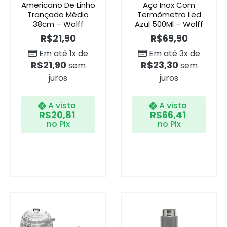
Americano De Linho
Aço Inox Com
Trançado Médio
Termômetro Led
38cm – Wolff
Azul 500Ml – Wolff
R$
21,90
R$
69,90
Em até 1x de
Em até 3x de
R$
21,90
R$
23,30
sem
sem
juros
juros
A vista
A vista
R$
20,81
R$
66,41
no Pix
no Pix