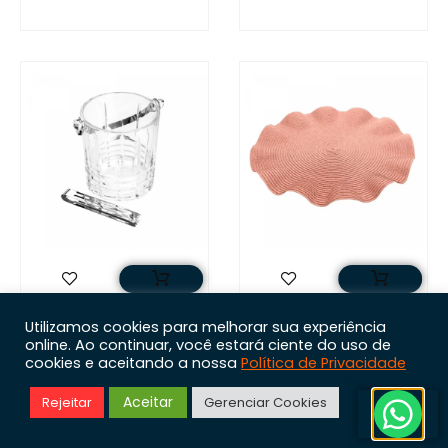
Balde Vidro Para
Lugar Americano
Utilizamos cookies para melhorar sua experiência
Gelo Com Alça E
De Poliéster
online. Ao continuar, você estará ciente do uso de
Pegador Grego
Babado Rosa 38cm
cookies e aceitando a nossa
Política de Privacidade
15cm X 13cm X
– Wolff
14cm – Wolff
Aceitar
Rejeitar
Gerenciar Cookies
R$
14,90
R$
49,90
Em até 1x de