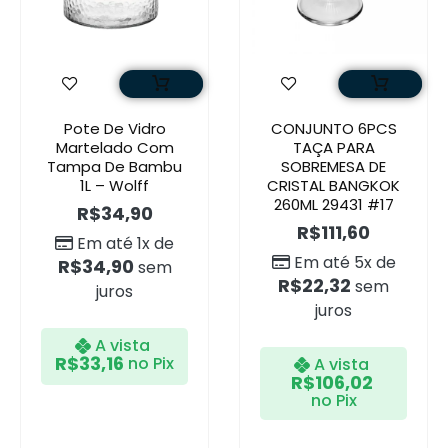
Pote De Vidro
CONJUNTO 6PCS
Martelado Com
TAÇA PARA
Tampa De Bambu
SOBREMESA DE
1L – Wolff
CRISTAL BANGKOK
260ML 29431 #17
R$
34,90
R$
111,60
Em até 1x de
Em até 5x de
R$
34,90
sem
R$
22,32
sem
juros
juros
A vista
R$
33,16
no Pix
A vista
R$
106,02
no Pix