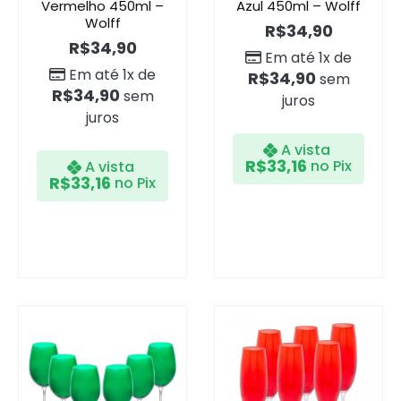
Vermelho 450ml –
Azul 450ml – Wolff
Wolff
R$
34,90
R$
34,90
Em até 1x de
Em até 1x de
R$
34,90
sem
R$
34,90
sem
juros
juros
A vista
R$
33,16
no Pix
A vista
R$
33,16
no Pix