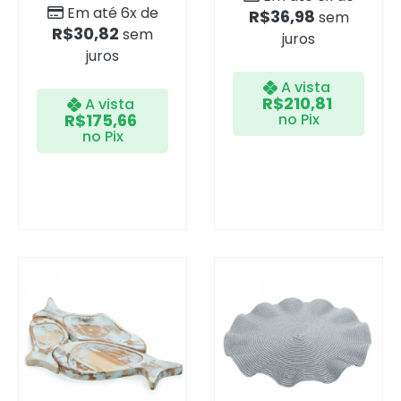
Em até 6x de
R$
36,98
sem
R$
30,82
sem
juros
juros
A vista
R$
210,81
A vista
R$
175,66
no Pix
no Pix