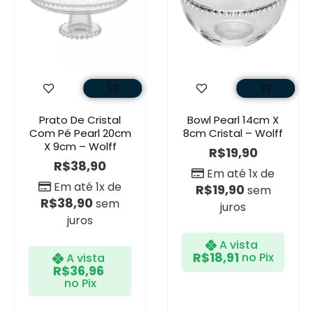
Prato De Cristal
Bowl Pearl 14cm X
Com Pé Pearl 20cm
8cm Cristal – Wolff
X 9cm – Wolff
R$
19,90
R$
38,90
Em até 1x de
Em até 1x de
R$
19,90
sem
R$
38,90
sem
juros
juros
A vista
R$
18,91
no Pix
A vista
R$
36,96
no Pix