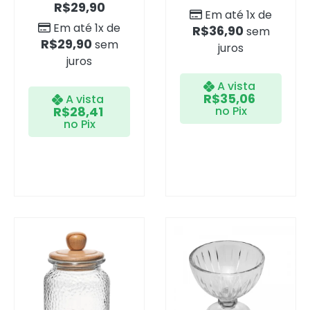
R$
29,90
Em até 1x de
Em até 1x de
R$
36,90
sem
R$
29,90
sem
juros
juros
A vista
R$
35,06
A vista
R$
28,41
no Pix
no Pix