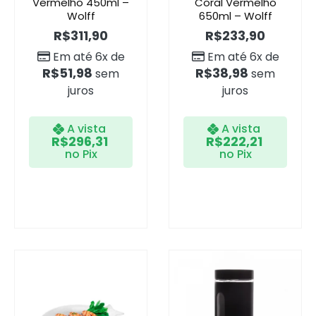
Vermelho 450ml –
Coral Vermelho
Wolff
650ml – Wolff
R$
311,90
R$
233,90
Em até 6x de
Em até 6x de
R$
51,98
R$
38,98
sem
sem
juros
juros
A vista
A vista
R$
296,31
R$
222,21
no Pix
no Pix