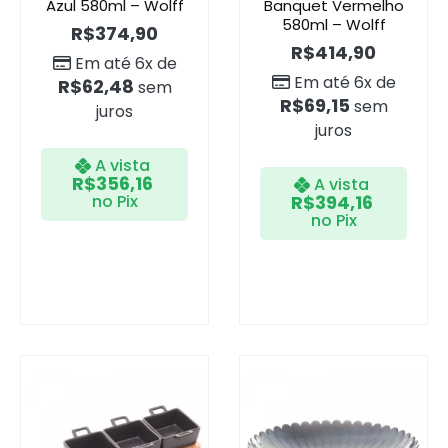
Azul 580ml – Wolff
Banquet Vermelho
580ml – Wolff
R$
374,90
R$
414,90
Em até 6x de
Em até 6x de
R$
62,48
sem
R$
69,15
sem
juros
juros
A vista
R$
356,16
A vista
no Pix
R$
394,16
no Pix