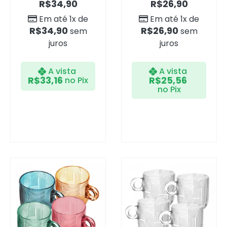
R$
34,90
R$
26,90
Em até 1x de
Em até 1x de
R$
34,90
R$
26,90
sem
sem
juros
juros
A vista
A vista
R$
33,16
R$
25,56
no Pix
no Pix