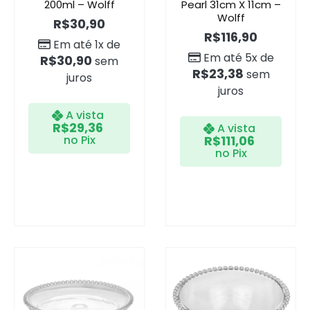
200ml – Wolff
Pearl 31cm X 11cm –
Wolff
R$
30,90
R$
116,90
Em até 1x de
Em até 5x de
R$
30,90
sem
R$
23,38
sem
juros
juros
A vista
R$
29,36
A vista
no Pix
R$
111,06
no Pix