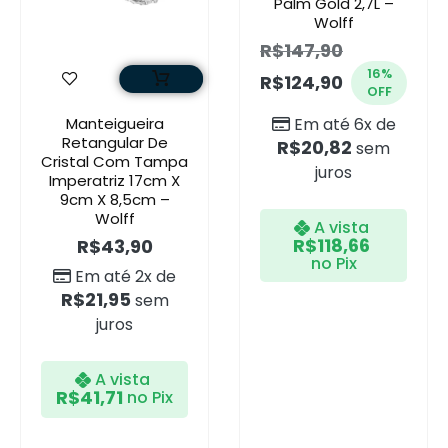
Palm Gold 2,7L –
Wolff
R$
147,90
16%
R$
124,90
OFF
Manteigueira
Em até 6x de
Retangular De
R$
20,82
sem
Cristal Com Tampa
juros
Imperatriz 17cm X
9cm X 8,5cm –
Wolff
A vista
R$
118,66
R$
43,90
no Pix
Em até 2x de
R$
21,95
sem
juros
A vista
R$
41,71
no Pix