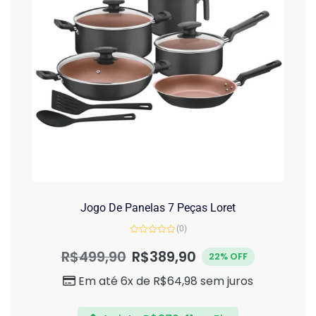
Jogo De Panelas 7 Peças Loret
(0)
Avaliação
0
R$
499,90
R$
389,90
22% OFF
de
5
Em até 6x de
R$
64,98
sem juros