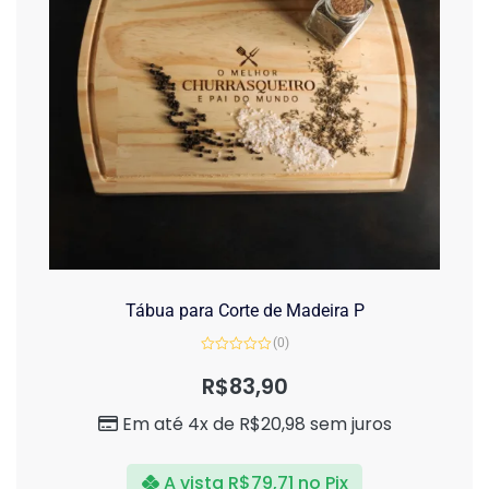
Tábua para Corte de Madeira P
(0)
Avaliação
0
R$
83,90
de
5
Em até 4x de
R$
20,98
sem juros
A vista
R$
79,71
no Pix