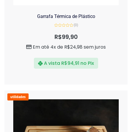
Garrafa Térmica de Plástico
(0)
Avaliação
0
R$
99,90
de
5
Em até 4x de
R$
24,98
sem juros
A vista
R$
94,91
no Pix
utilidades