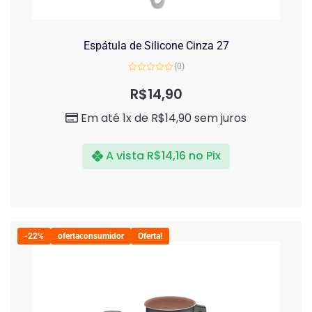
Espátula de Silicone Cinza 27
(0)
Avaliação
0
R$
14,90
de
5
Em até 1x de
R$
14,90
sem juros
A vista
R$
14,16
no Pix
-22%
ofertaconsumidor
Oferta!