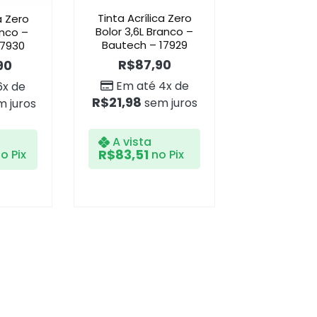
Tinta Acrílica Zero
a Zero
Bolor 3,6L Branco –
anco –
Bautech – 17929
17930
R$
87,90
90
Em até 4x de
6x de
R$
21,98
sem juros
 juros
A vista
R$
83,51
no Pix
o Pix