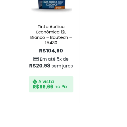
Tinta Acrílica
Econômica 12L
Branco – Bautech –
15430
R$
104,90
Em até 5x de
R$
20,98
sem juros
A vista
R$
99,66
no Pix