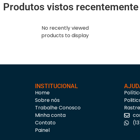
Produtos vistos recentemente
No recently viewed
products to display
INSTITUCIONAL
AJUD
Home
Políti
Sobre nós
Politi
Trabalhe Conosco
Rastr
Minha conta
co
Contato
(1
Painel