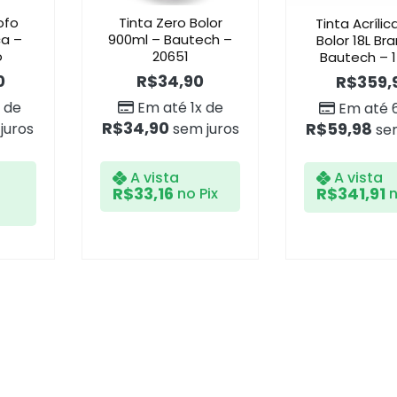
ofo
Tinta Zero Bolor
Tinta Acrílic
ca –
900ml – Bautech –
Bolor 18L Br
o
20651
Bautech – 
0
R$
34,90
R$
359,
 de
Em até 1x de
Em até 
R$
34,90
R$
59,98
juros
sem juros
sem
A vista
A vista
R$
33,16
R$
341,91
no Pix
n