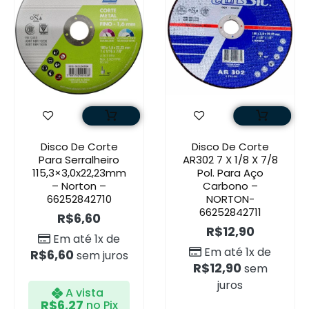
Disco De Corte
Disco De Corte
Para Serralheiro
AR302 7 X 1/8 X 7/8
115,3×3,0x22,23mm
Pol. Para Aço
– Norton –
Carbono –
66252842710
NORTON-
66252842711
R$
6,60
R$
12,90
Em até 1x de
Em até 1x de
R$
6,60
sem juros
R$
12,90
sem
juros
A vista
R$
6,27
no Pix