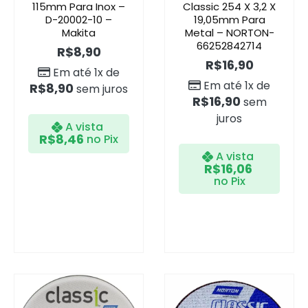
115mm Para Inox –
Classic 254 X 3,2 X
D-20002-10 –
19,05mm Para
Makita
Metal – NORTON-
66252842714
R$
8,90
R$
16,90
Em até 1x de
Em até 1x de
R$
8,90
sem juros
R$
16,90
sem
juros
A vista
R$
8,46
no Pix
A vista
R$
16,06
no Pix