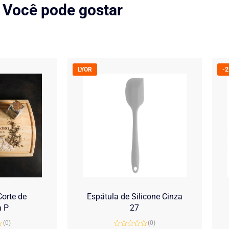
Você pode gostar
LYOR
-
orte de
Espátula de Silicone Cinza
a P
27
(0)
(0)