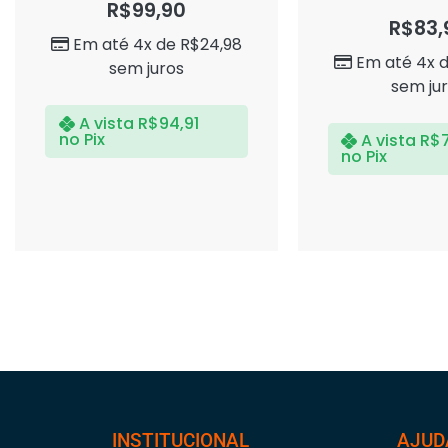
0
R$
99,90
Avaliação
de
0
R$
83,
5
de
Em até 4x de
R$
24,98
5
Em até 4x 
sem juros
sem ju
A vista
R$
94,91
no Pix
A vista
R$
no Pix
INSTITUCIONAL
AJUD