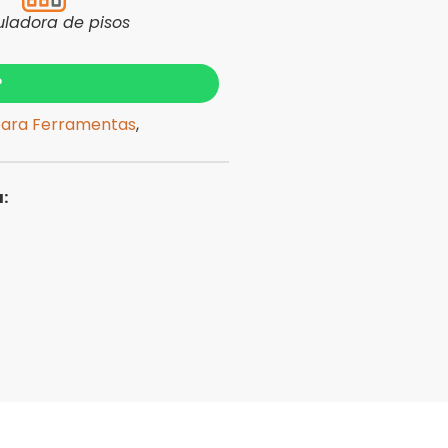
uladora de pisos
?
para Ferramentas
,
: