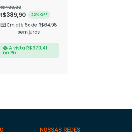
Avaliação
0
R$
499,90
de
R$
389,90
5
22% OFF
Em até 6x de
R$
64,98
sem juros
A vista
R$
370,41
no Pix
TO
NOSSAS REDES