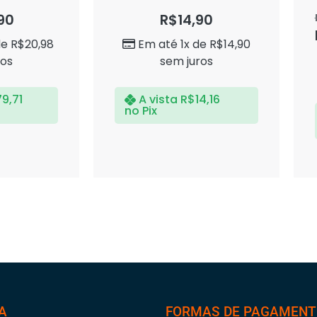
Avaliação
0
90
R$
14,90
de
5
de
R$
20,98
Em até 1x de
R$
14,90
ros
sem juros
79,71
A vista
R$
14,16
no Pix
A
FORMAS DE PAGAMEN