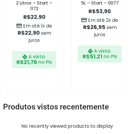
2 Litros – Start –
5L – Start – 0077
1172
R$
53,90
R$
22,90
Em até 2x de
Em até 1x de
R$
26,95
sem
R$
22,90
sem
juros
juros
A vista
R$
51,21
no Pix
A vista
R$
21,76
no Pix
Produtos vistos recentemente
No recently viewed products to display