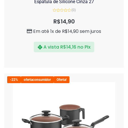
Espátula de Silicone Cinza 27
(0)
Avaliação
0
R$
14,90
de
5
Em até 1x de
R$
14,90
sem juros
A vista
R$
14,16
no Pix
-22%
ofertaconsumidor
Oferta!