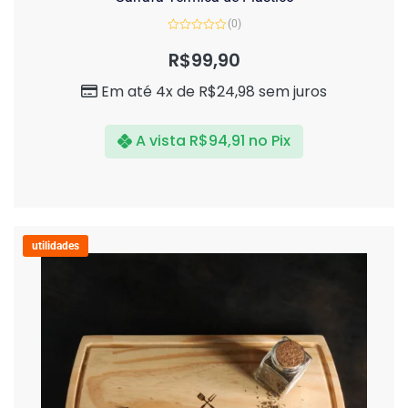
(0)
Avaliação
0
R$
99,90
de
5
Em até 4x de
R$
24,98
sem juros
A vista
R$
94,91
no Pix
utilidades