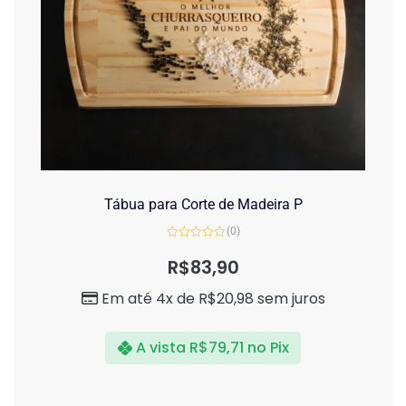
Tábua para Corte de Madeira P
(0)
Avaliação
0
R$
83,90
de
5
Em até 4x de
R$
20,98
sem juros
A vista
R$
79,71
no Pix