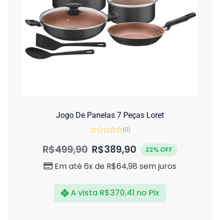
Jogo De Panelas 7 Peças Loret
(0)
Avaliação
0
R$
499,90
R$
389,90
22% OFF
de
5
Em até 6x de
R$
64,98
sem juros
A vista
R$
370,41
no Pix