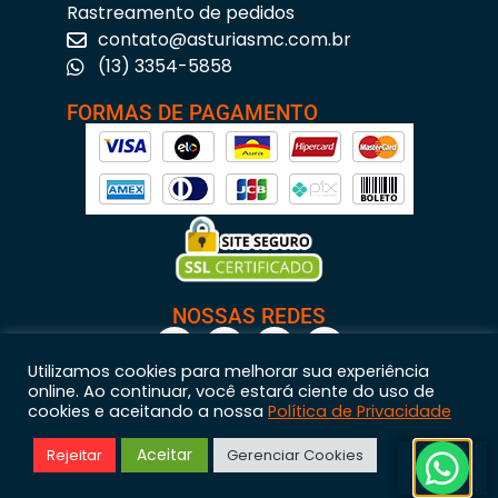
Rastreamento de pedidos
contato@asturiasmc.com.br
(13) 3354-5858
FORMAS DE PAGAMENTO
NOSSAS REDES
Utilizamos cookies para melhorar sua experiência
online. Ao continuar, você estará ciente do uso de
cookies e aceitando a nossa
Política de Privacidade
Astúrias Materiais para Construção © 2023 – Todos os direitos reservados. | CNPJ:
Aceitar
Rejeitar
Gerenciar Cookies
11.200.437/0001-95