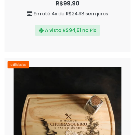
0
R$
99,90
de
5
Em até 4x de
R$
24,98
sem juros
A vista
R$
94,91
no Pix
utilidades