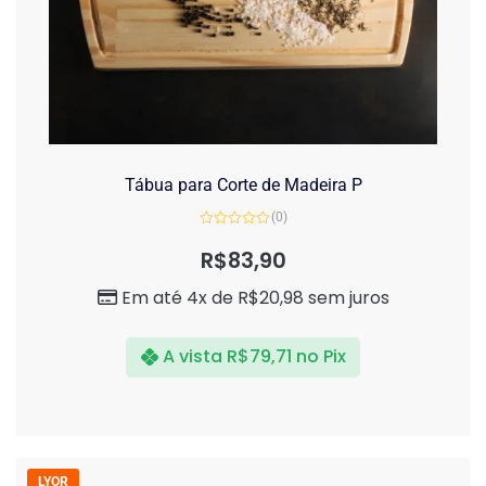
Tábua para Corte de Madeira P
(0)
Avaliação
0
R$
83,90
de
5
Em até 4x de
R$
20,98
sem juros
A vista
R$
79,71
no Pix
LYOR