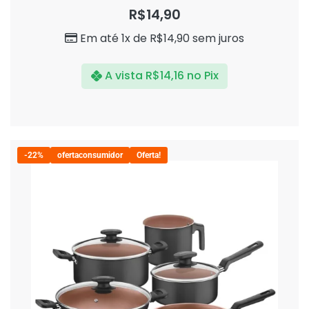
0
R$
14,90
de
5
Em até 1x de
R$
14,90
sem juros
A vista
R$
14,16
no Pix
-22%
ofertaconsumidor
Oferta!