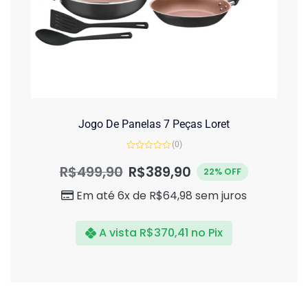
Jogo De Panelas 7 Peças Loret
(0)
Avaliação
0
R$
499,90
R$
389,90
22% OFF
de
5
Em até 6x de
R$
64,98
sem juros
A vista
R$
370,41
no Pix