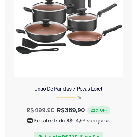
Jogo De Panelas 7 Peças Loret
(0)
Avaliação
0
R$
499,90
R$
389,90
22% OFF
de
5
Em até 6x de
R$
64,98
sem juros