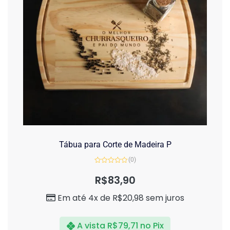
Tábua para Corte de Madeira P
(0)
Avaliação
0
R$
83,90
de
5
Em até 4x de
R$
20,98
sem juros
A vista
R$
79,71
no Pix