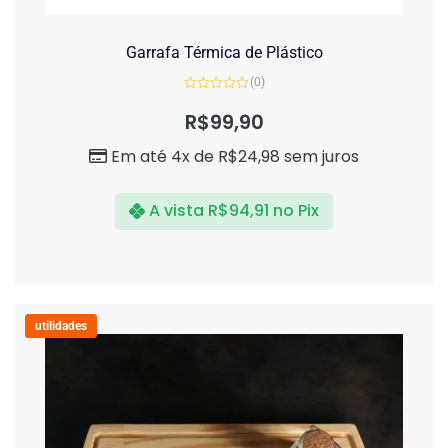
Garrafa Térmica de Plástico
(0)
Avaliação
0
R$
99,90
de
5
Em até 4x de
R$
24,98
sem juros
A vista
R$
94,91
no Pix
utilidades