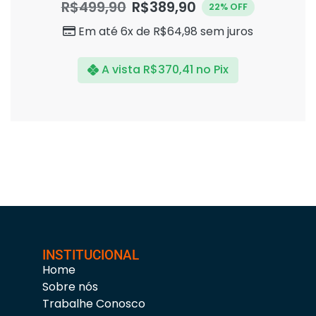
R$
499,90
R$
389,90
22% OFF
de
5
Em até 6x de
R$
64,98
sem juros
A vista
R$
370,41
no Pix
INSTITUCIONAL
Home
Sobre nós
Trabalhe Conosco