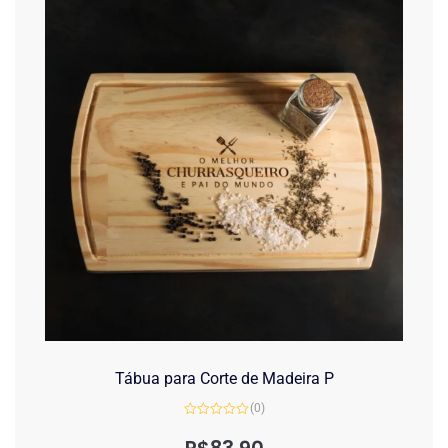
Tábua para Corte de Madeira P
(0)
Avaliação
0