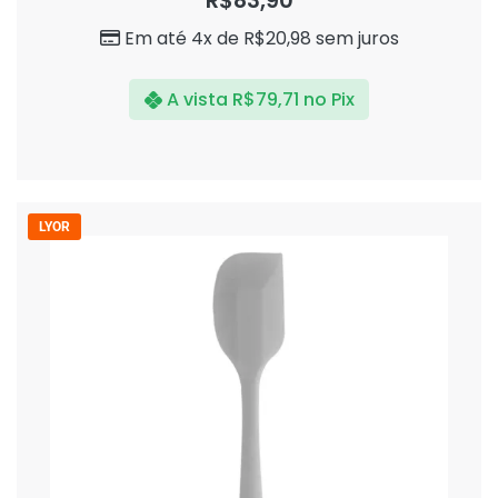
R$
83,90
de
5
Em até 4x de
R$
20,98
sem juros
A vista
R$
79,71
no Pix
LYOR