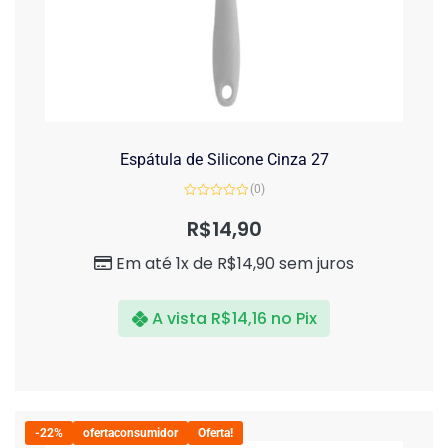
Espátula de Silicone Cinza 27
(0)
Avaliação
0
R$
14,90
de
5
Em até 1x de
R$
14,90
sem juros
A vista
R$
14,16
no Pix
-22%
ofertaconsumidor
Oferta!