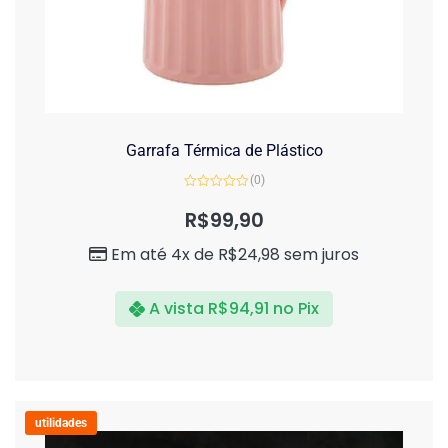
Garrafa Térmica de Plástico
(0)
Avaliação
0
R$
99,90
de
5
Em até 4x de
R$
24,98
sem juros
A vista
R$
94,91
no Pix
utilidades