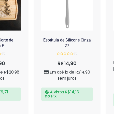
orte de
Espátula de Silicone Cinza
a P
27
(0)
(0)
Avaliação
0
90
R$
14,90
de
5
de
R$
20,98
Em até 1x de
R$
14,90
ros
sem juros
79,71
A vista
R$
14,16
no Pix