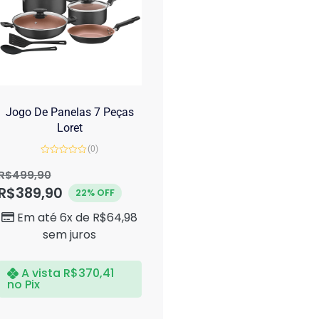
Jogo De Panelas 7 Peças
Loret
(0)
Avaliação
0
R$
499,90
de
R$
389,90
5
22% OFF
Em até 6x de
R$
64,98
sem juros
A vista
R$
370,41
no Pix