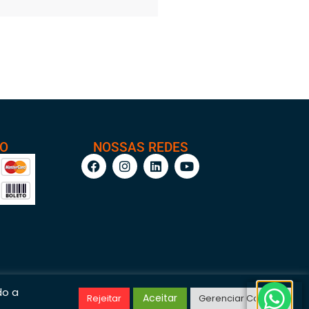
TO
NOSSAS REDES
do a
Aceitar
Rejeitar
Gerenciar Cookies
/0001-95