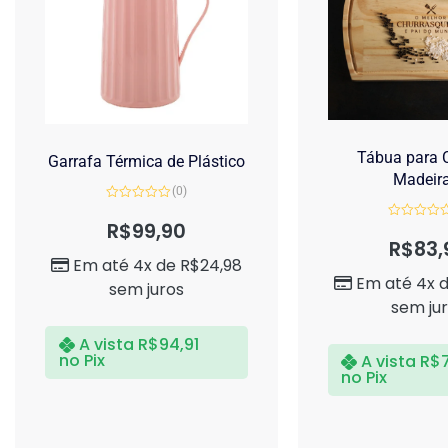
Tábua para C
Garrafa Térmica de Plástico
Madeir
(0)
Avaliação
0
R$
99,90
Avaliação
de
0
R$
83,
5
de
Em até 4x de
R$
24,98
5
Em até 4x 
sem juros
sem ju
A vista
R$
94,91
no Pix
A vista
R$
no Pix