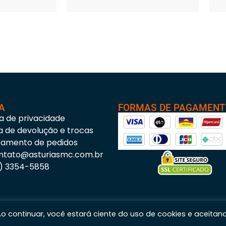
A
FORMAS DE PAGAMEN
ca de privacidade
ca de devolução e trocas
eamento de pedidos
ntato@asturiasmc.com.br
3) 3354-5858
 Ao continuar, você estará ciente do uso de cookies e aceitan
s Materiais para Construção © 2023 – Todos os direitos reservados. | CNPJ: 11.200.437