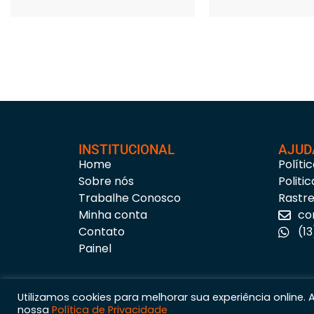
INSTITUCIONAL
AJUD
Home
Políti
Sobre nós
Politi
Trabalhe Conosco
Rastr
Minha conta
co
Contato
(1
Painel
Utilizamos cookies para melhorar sua experiência online.
nossa
Política de Privacidade
Astúria