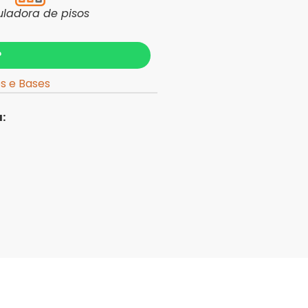
uladora de pisos
?
os e Bases
: