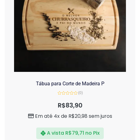
Tábua para Corte de Madeira P
(0)
Avaliação
0
R$
83,90
de
5
Em até 4x de
R$
20,98
sem juros
A vista
R$
79,71
no Pix