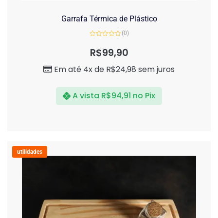
Garrafa Térmica de Plástico
(0)
Avaliação
0
R$
99,90
de
5
Em até 4x de
R$
24,98
sem juros
A vista
R$
94,91
no Pix
utilidades