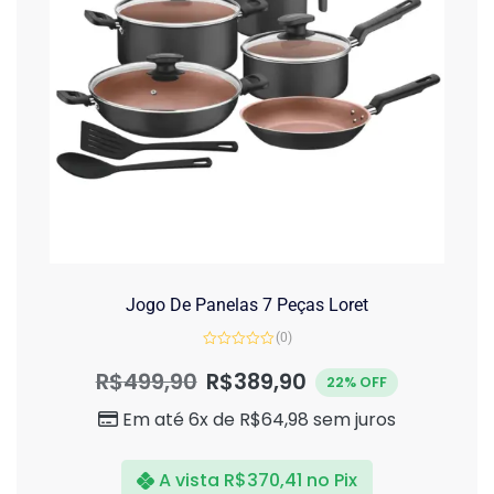
Jogo De Panelas 7 Peças Loret
(0)
Avaliação
0
R$
499,90
R$
389,90
22% OFF
de
5
Em até 6x de
R$
64,98
sem juros
A vista
R$
370,41
no Pix