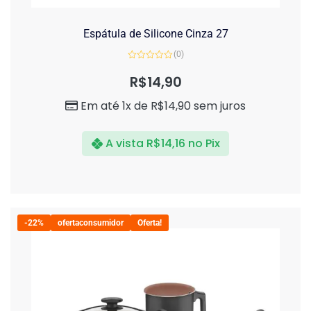
Espátula de Silicone Cinza 27
(0)
Avaliação
0
R$
14,90
de
5
Em até 1x de
R$
14,90
sem juros
A vista
R$
14,16
no Pix
-22%
ofertaconsumidor
Oferta!