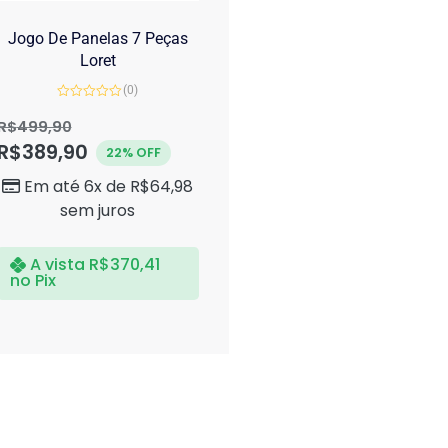
Jogo De Panelas 7 Peças
Loret
(0)
Avaliação
0
R$
499,90
de
R$
389,90
5
22% OFF
Em até 6x de
R$
64,98
sem juros
A vista
R$
370,41
no Pix