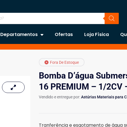
Departamentos
Ofertas
Loja Física
Qu
Fora De Estoque
Bomba D’água Submersí
16 PREMIUM – 1/2CV 
Vendido e entregue por:
Astúrias Materiais para 
Tranferência e esgotamento de água s