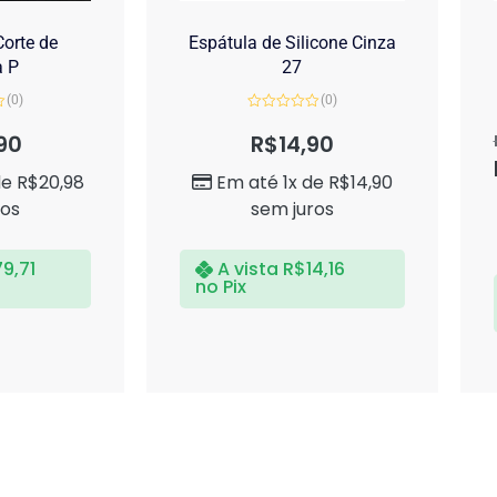
orte de
Espátula de Silicone Cinza
a P
27
(0)
(0)
Avaliação
0
90
R$
14,90
de
5
de
R$
20,98
Em até 1x de
R$
14,90
ros
sem juros
79,71
A vista
R$
14,16
no Pix