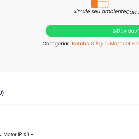
Simule seu ambiente
Calc
Dúvidas
Categorias:
Bomba D'Água
,
Material Hid
0)
. Motor IP-X8 –