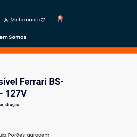
0
Minha conta
em Somos
vel Ferrari BS-
– 127V
Construção
uja: Porões, garagem