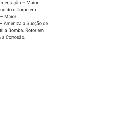
vimentação – Maior
undido e Corpo em
 – Maior
 – Ameniza a Sucção de
til a Bomba. Rotor em
a a Corrosão.