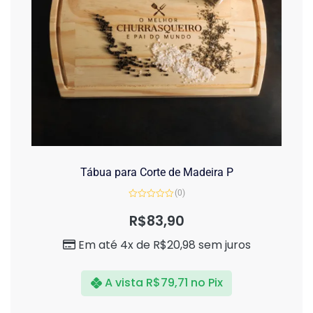
Tábua para Corte de Madeira P
(0)
Avaliação
0
R$
83,90
de
5
Em até 4x de
R$
20,98
sem juros
A vista
R$
79,71
no Pix