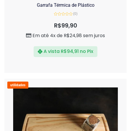
Garrafa Térmica de Plástico
(0)
Avaliação
0
R$
99,90
de
5
Em até 4x de
R$
24,98
sem juros
A vista
R$
94,91
no Pix
utilidades