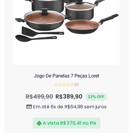
Jogo De Panelas 7 Peças Loret
(0)
Avaliação
0
R$
499,90
R$
389,90
22% OFF
de
5
Em até 6x de
R$
64,98
sem juros
A vista
R$
370,41
no Pix