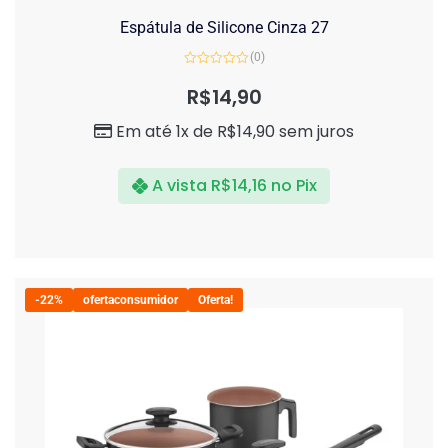
Espátula de Silicone Cinza 27
(0)
Avaliação
0
R$
14,90
de
5
Em até 1x de
R$
14,90
sem juros
A vista
R$
14,16
no Pix
-22%
ofertaconsumidor
Oferta!