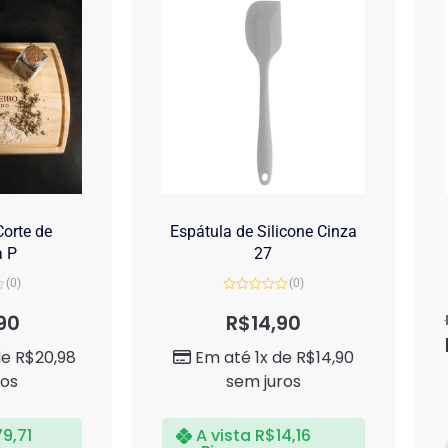
orte de
Espátula de Silicone Cinza
a P
27
(0)
(0)
Avaliação
0
90
R$
14,90
de
5
de
R$
20,98
Em até 1x de
R$
14,90
ros
sem juros
79,71
A vista
R$
14,16