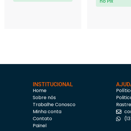
no Pix
INSTITUCIONAL
AJUD
Home
Políti
Sobre nós
Politi
Trabalhe Conosco
Rastr
Minha conta
co
Contato
(1
Painel