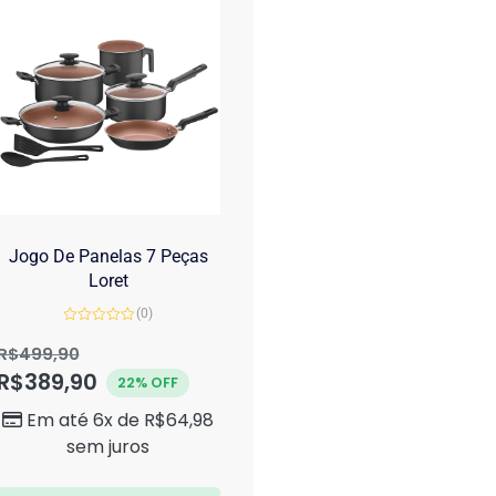
Jogo De Panelas 7 Peças
Loret
(0)
Avaliação
0
R$
499,90
de
R$
389,90
5
22% OFF
Em até 6x de
R$
64,98
sem juros