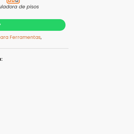
uladora de pisos
?
para Ferramentas
,
: