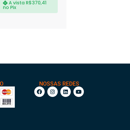
A vista
R$
370,41
no Pix
TO
NOSSAS REDES