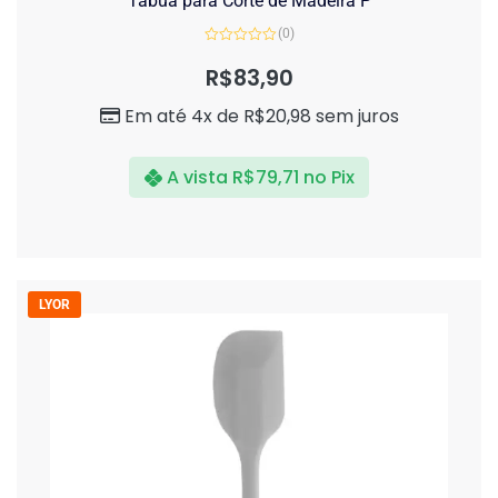
Tábua para Corte de Madeira P
(0)
Avaliação
0
R$
83,90
de
5
Em até 4x de
R$
20,98
sem juros
A vista
R$
79,71
no Pix
LYOR