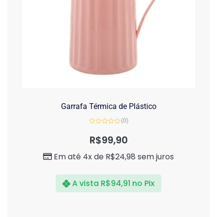
Garrafa Térmica de Plástico
(0)
Avaliação
0
R$
99,90
de
5
Em até 4x de
R$
24,98
sem juros
A vista
R$
94,91
no Pix