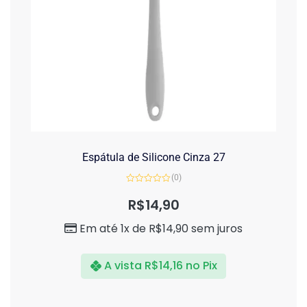
Espátula de Silicone Cinza 27
(0)
Avaliação
0
R$
14,90
de
5
Em até 1x de
R$
14,90
sem juros
A vista
R$
14,16
no Pix