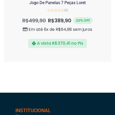
Jogo De Panelas 7 Peças Loret
(0)
Avaliação
0
R$
499,90
R$
389,90
22% OFF
de
5
Em até 6x de
R$
64,98
sem juros
A vista
R$
370,41
no Pix
INSTITUCIONAL