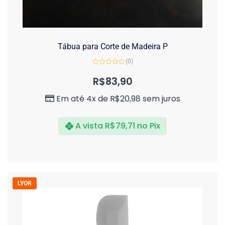
Tábua para Corte de Madeira P
(0)
Avaliação
0
R$
83,90
de
5
Em até 4x de
R$
20,98
sem juros
A vista
R$
79,71
no Pix
LYOR