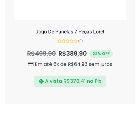
Jogo De Panelas 7 Peças Loret
(0)
Avaliação
0
R$
499,90
R$
389,90
22% OFF
de
5
Em até 6x de
R$
64,98
sem juros
A vista
R$
370,41
no Pix