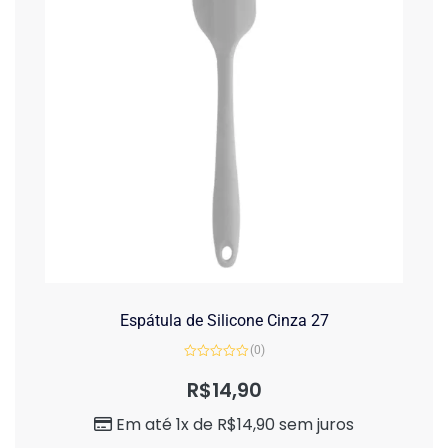
Espátula de Silicone Cinza 27
(0)
Avaliação
0
R$
14,90
de
5
Em até 1x de
R$
14,90
sem juros