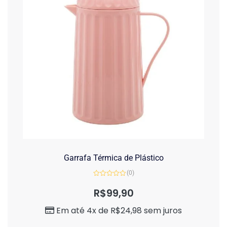
Garrafa Térmica de Plástico
(0)
Avaliação
0
R$
99,90
de
5
Em até 4x de
R$
24,98
sem juros