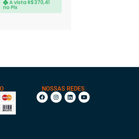
A vista
R$
370,41
no Pix
TO
NOSSAS REDES