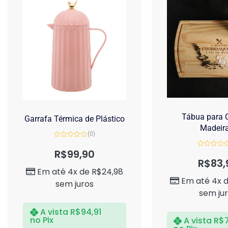
Tábua para C
Garrafa Térmica de Plástico
Madeir
(0)
Avaliação
0
R$
99,90
Avaliação
de
0
R$
83,
5
de
Em até 4x de
R$
24,98
5
Em até 4x 
sem juros
sem ju
A vista
R$
94,91
no Pix
A vista
R$