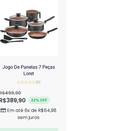
Jogo De Panelas 7 Peças
Loret
(0)
Avaliação
0
R$
499,90
de
R$
389,90
5
22% OFF
Em até 6x de
R$
64,98
sem juros