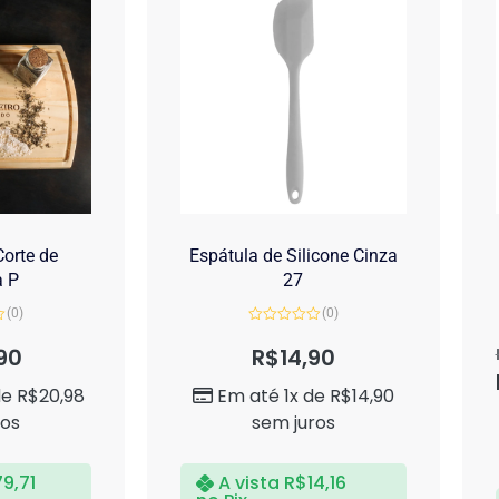
orte de
Espátula de Silicone Cinza
a P
27
(0)
(0)
Avaliação
0
90
R$
14,90
de
5
de
R$
20,98
Em até 1x de
R$
14,90
ros
sem juros
79,71
A vista
R$
14,16