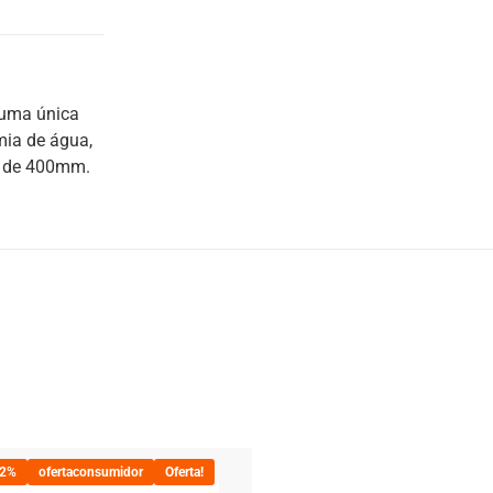
 uma única
mia de água,
ox de 400mm.
22%
ofertaconsumidor
Oferta!