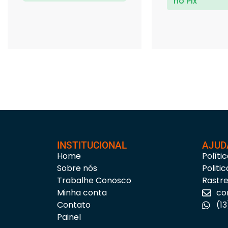
no Pix
INSTITUCIONAL
AJUD
Home
Políti
Sobre nós
Politi
Trabalhe Conosco
Rastr
Minha conta
co
Contato
(1
Painel