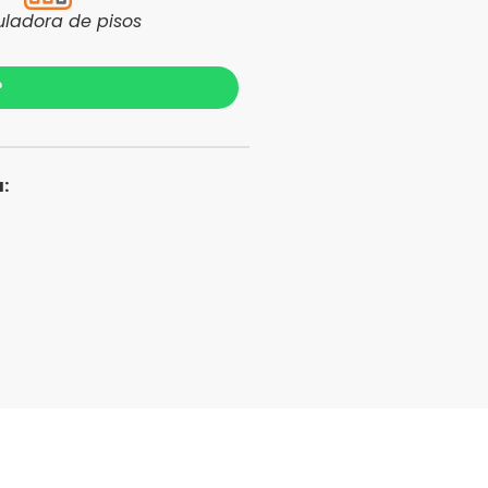
uladora de pisos
?
: