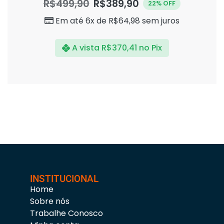
R$
499,90
R$
389,90
22% OFF
de
5
Em até 6x de
R$
64,98
sem juros
A vista
R$
370,41
no Pix
INSTITUCIONAL
Home
Sobre nós
Trabalhe Conosco