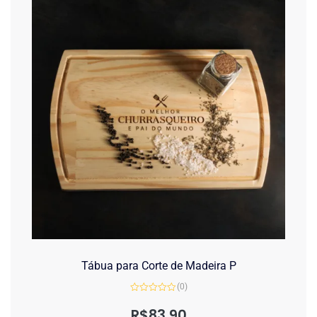
Tábua para Corte de Madeira P
(0)
Avaliação
0
R$
83,90
de