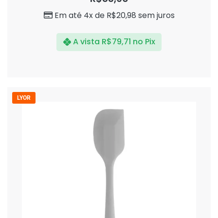
5
Em até 4x de
R$
20,98
sem juros
A vista
R$
79,71
no Pix
LYOR