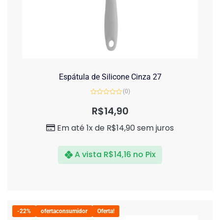
Espátula de Silicone Cinza 27
(0)
Avaliação
0
R$
14,90
de
5
Em até 1x de
R$
14,90
sem juros
A vista
R$
14,16
no Pix
-22%
ofertaconsumidor
Oferta!