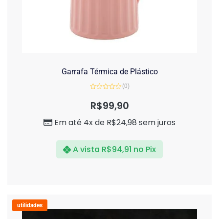
Garrafa Térmica de Plástico
(0)
Avaliação
0
R$
99,90
de
5
Em até 4x de
R$
24,98
sem juros
A vista
R$
94,91
no Pix
utilidades