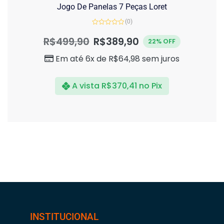
Jogo De Panelas 7 Peças Loret
(0)
Avaliação
0
R$
499,90
R$
389,90
22% OFF
de
5
Em até 6x de
R$
64,98
sem juros
A vista
R$
370,41
no Pix
INSTITUCIONAL