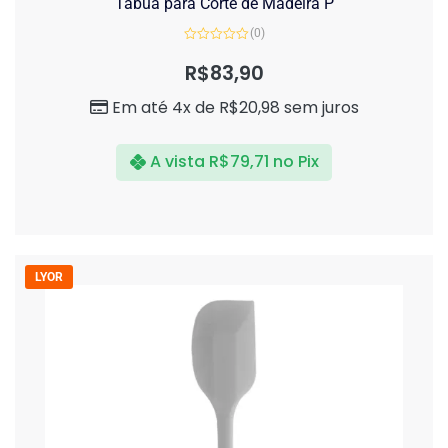
Tábua para Corte de Madeira P
(0)
Avaliação
0
R$
83,90
de
5
Em até 4x de
R$
20,98
sem juros
A vista
R$
79,71
no Pix
LYOR