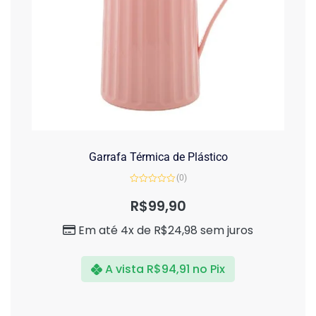
Garrafa Térmica de Plástico
(0)
Avaliação
0
R$
99,90
de
5
Em até 4x de
R$
24,98
sem juros
A vista
R$
94,91
no Pix