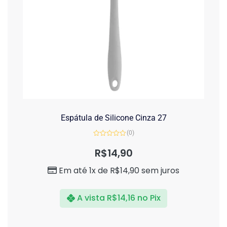
Espátula de Silicone Cinza 27
(0)
Avaliação
0
R$
14,90
de
5
Em até 1x de
R$
14,90
sem juros
A vista
R$
14,16
no Pix