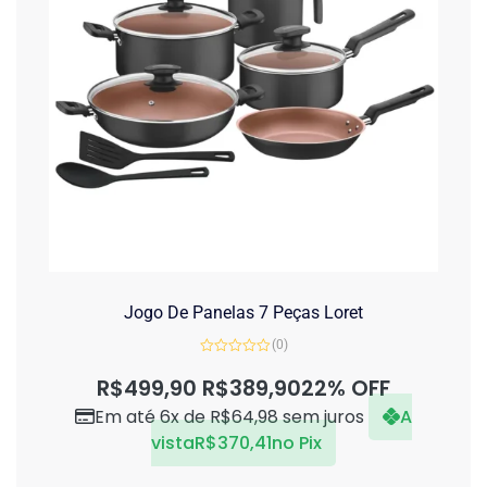
Jogo De Panelas 7 Peças Loret
(0)
Avaliação
0
R$
499,90
R$
389,90
22% OFF
de
5
Em até 6x de
R$
64,98
sem juros
A
vista
R$
370,41
no Pix