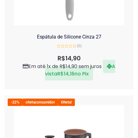
Espátula de Silicone Cinza 27
(0)
Avaliação
0
R$
14,90
de
5
Em até 1x de
R$
14,90
sem juros
A
vista
R$
14,16
no Pix
-22%
ofertaconsumidor
Oferta!