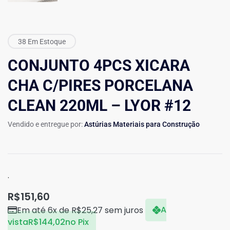
38 Em Estoque
CONJUNTO 4PCS XICARA
CHA C/PIRES PORCELANA
CLEAN 220ML – LYOR #12
Vendido e entregue por:
Astúrias Materiais para Construção
.
R$
151,60
Em até 6x de
R$
25,27
sem juros
A
vista
R$
144,02
no Pix