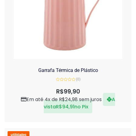
Garrafa Térmica de Plástico
(0)
Avaliação
0
R$
99,90
de
5
Em até 4x de
R$
24,98
sem juros
A
vista
R$
94,91
no Pix
utilidades