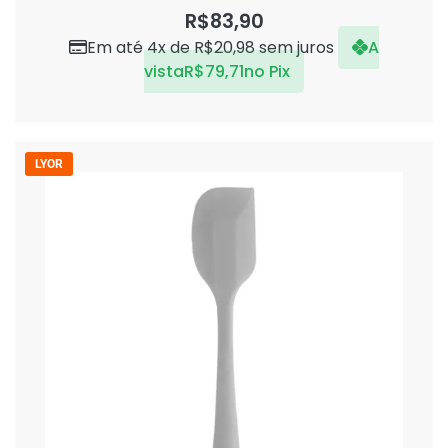
0
R$
83,90
de
5
Em até 4x de
R$
20,98
sem juros
A
vista
R$
79,71
no Pix
LYOR