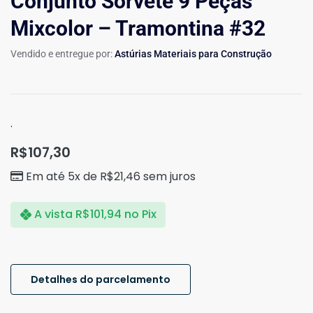
Conjunto Sorvete 9 Peças
Mixcolor – Tramontina #32
Vendido e entregue por:
Astúrias Materiais para Construção
.
R$
107,30
Em até 5x de
R$
21,46
sem juros
A vista
R$
101,94
no Pix
Detalhes do parcelamento