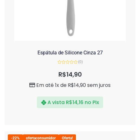
Espátula de Silicone Cinza 27
(0)
Avaliação
0
R$
14,90
de
5
Em até 1x de
R$
14,90
sem juros
A vista
R$
14,16
no Pix
-22%
ofertaconsumidor
Oferta!