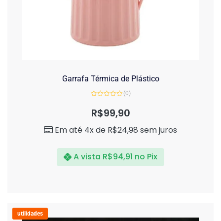
Garrafa Térmica de Plástico
(0)
Avaliação
0
R$
99,90
de
5
Em até 4x de
R$
24,98
sem juros
A vista
R$
94,91
no Pix
utilidades