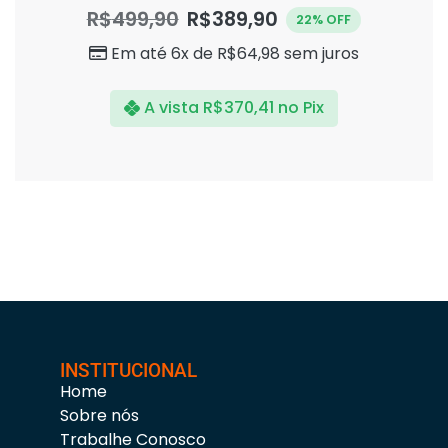
0
R$
499,90
R$
389,90
22% OFF
de
5
Em até 6x de
R$
64,98
sem juros
A vista
R$
370,41
no Pix
INSTITUCIONAL
Home
Sobre nós
Trabalhe Conosco