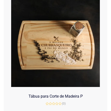
Tábua para Corte de Madeira P
(0)
Avaliação
0