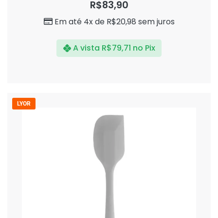
R$
83,90
de
5
Em até 4x de
R$
20,98
sem juros
A vista
R$
79,71
no Pix
LYOR