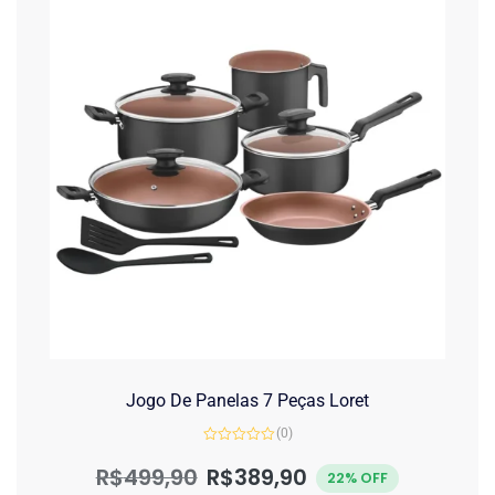
Jogo De Panelas 7 Peças Loret
(0)
Avaliação
0
R$
499,90
R$
389,90
22% OFF
de
5