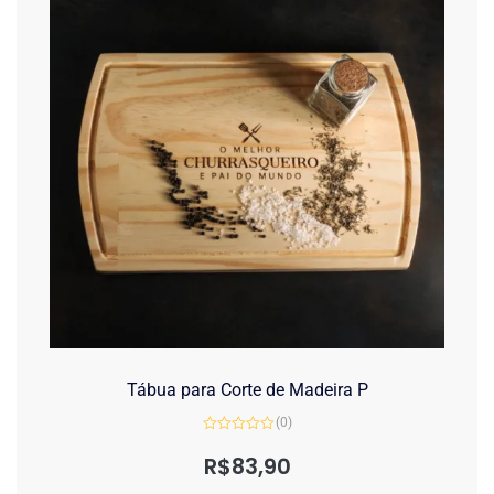
Tábua para Corte de Madeira P
(0)
Avaliação
0
R$
83,90
de
5