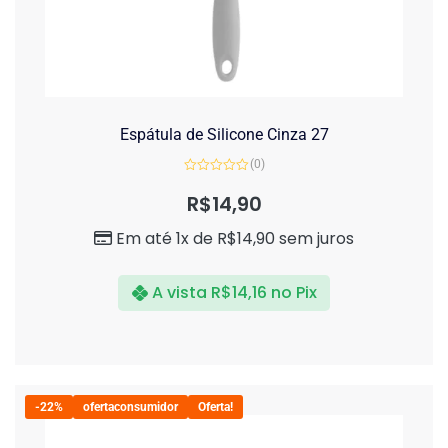
Espátula de Silicone Cinza 27
(0)
Avaliação
0
R$
14,90
de
5
Em até 1x de
R$
14,90
sem juros
A vista
R$
14,16
no Pix
-22%
ofertaconsumidor
Oferta!