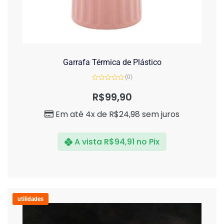
Garrafa Térmica de Plástico
(0)
Avaliação
0
R$
99,90
de
5
Em até 4x de
R$
24,98
sem juros
A vista
R$
94,91
no Pix
utilidades