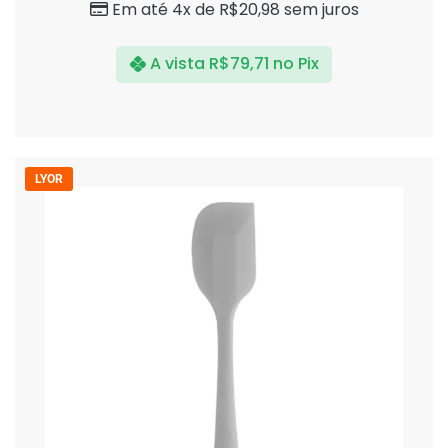
Em até 4x de
R$
20,98
sem juros
A vista
R$
79,71
no Pix
LYOR