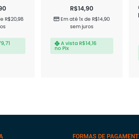
Avaliação
0
90
R$
14,90
de
5
de
R$
20,98
Em até 1x de
R$
14,90
ros
sem juros
79,71
A vista
R$
14,16
no Pix
A
FORMAS DE PAGAMEN