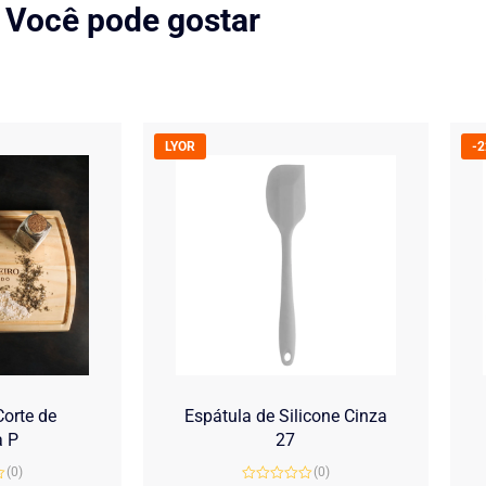
Você pode gostar
LYOR
-
orte de
Espátula de Silicone Cinza
a P
27
(0)
(0)