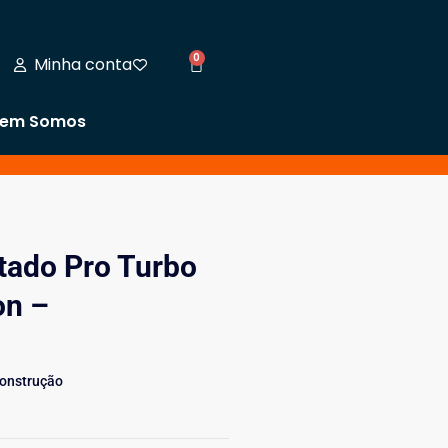
0
Minha conta
em Somos
tado Pro Turbo
on –
Construção