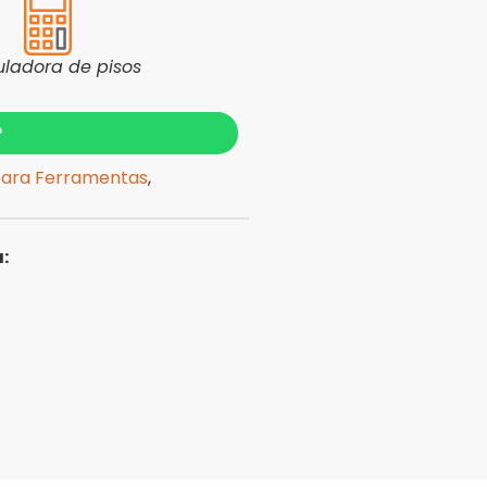
uladora de pisos
?
para Ferramentas
,
: