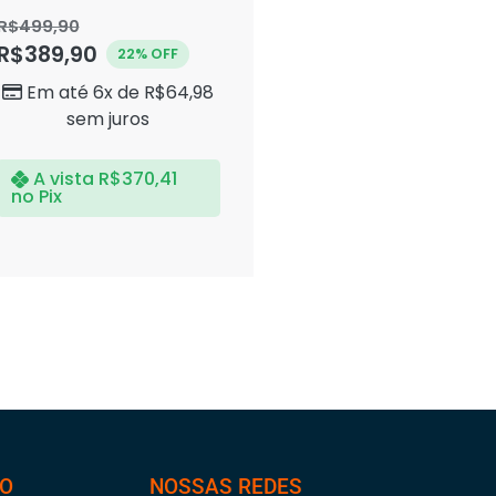
Avaliação
0
R$
499,90
de
R$
389,90
5
22% OFF
Em até 6x de
R$
64,98
sem juros
A vista
R$
370,41
no Pix
TO
NOSSAS REDES