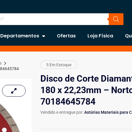
Departamentos
Ofertas
Loja Física
Qu
s
5 Em Estoque
0184645784
Disco de Corte Diaman
180 x 22,23mm – Nort
70184645784
Vendido e entregue por:
Astúrias Materiais para 