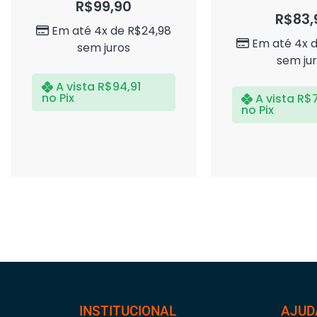
R$
99,90
Avaliação
de
0
R$
83,
5
de
Em até 4x de
R$
24,98
5
Em até 4x 
sem juros
sem ju
A vista
R$
94,91
no Pix
A vista
R$
no Pix
INSTITUCIONAL
AJUD