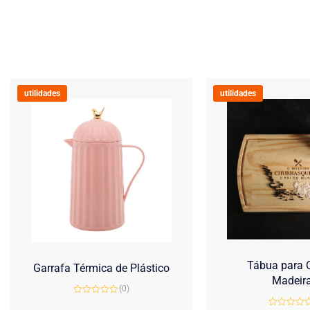
utilidades
utilidades
Tábua para C
Garrafa Térmica de Plástico
Madeir
(0)
Avaliação
0