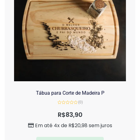
Tábua para Corte de Madeira P
(0)
Avaliação
0
R$
83,90
de
5
Em até 4x de
R$
20,98
sem juros