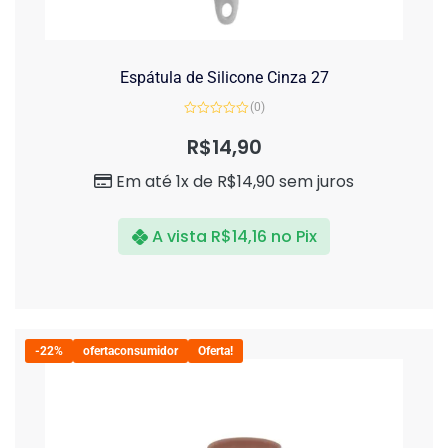
Espátula de Silicone Cinza 27
(0)
Avaliação
0
R$
14,90
de
5
Em até 1x de
R$
14,90
sem juros
A vista
R$
14,16
no Pix
-22%
ofertaconsumidor
Oferta!