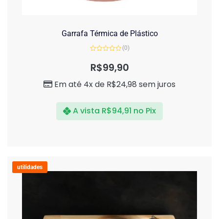
Garrafa Térmica de Plástico
(0)
Avaliação
0
R$
99,90
de
5
Em até 4x de
R$
24,98
sem juros
A vista
R$
94,91
no Pix
utilidades