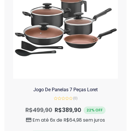
Jogo De Panelas 7 Peças Loret
(0)
Avaliação
0
R$
499,90
R$
389,90
22% OFF
de
5
Em até 6x de
R$
64,98
sem juros