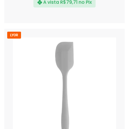
A vista
R$
79,71
no Pix
LYOR