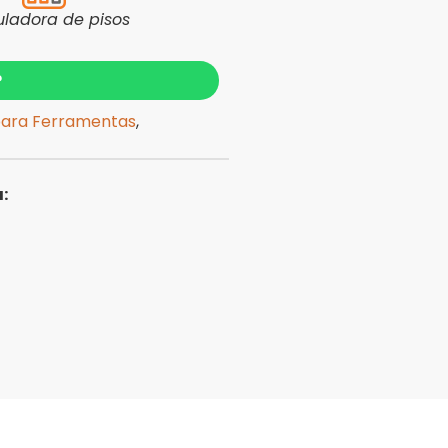
uladora de pisos
?
para Ferramentas
,
: