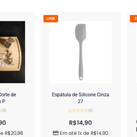
LYOR
-
orte de
Espátula de Silicone Cinza
a P
27
(0)
(0)
Avaliação
0
90
R$
14,90
de
5
de
R$
20,98
Em até 1x de
R$
14,90