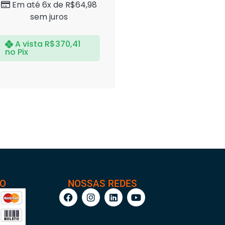
Em até 6x de
R$
64,98
sem juros
A vista
R$
370,41
no Pix
TO
NOSSAS REDES