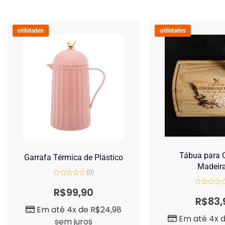
utilidades
utilidades
Tábua para C
Garrafa Térmica de Plástico
Madeir
(0)
Avaliação
0
R$
99,90
Avaliação
de
0
R$
83,
5
de
Em até 4x de
R$
24,98
5
Em até 4x 
sem juros