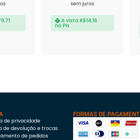
ros
sem juros
79,71
A vista
R$
14,16
no Pix
A
FORMAS DE PAGAMEN
ca de privacidade
ca de devolução e trocas
eamento de pedidos