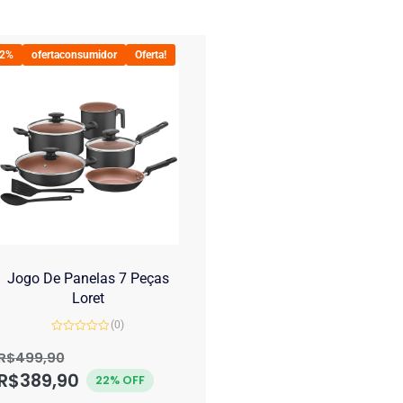
22%
ofertaconsumidor
Oferta!
Jogo De Panelas 7 Peças
Loret
(0)
Avaliação
0
R$
499,90
de
R$
389,90
5
22% OFF