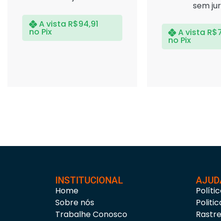
sem ju
A vista
R$
94,91
no Pix
A vista
R$
no Pix
INSTITUCIONAL
AJUD
Home
Políti
Sobre nós
Politi
Trabalhe Conosco
Rastr