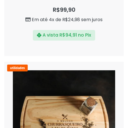
Avaliação
0
R$
99,90
de
5
Em até 4x de
R$
24,98
sem juros
A vista
R$
94,91
no Pix
utilidades