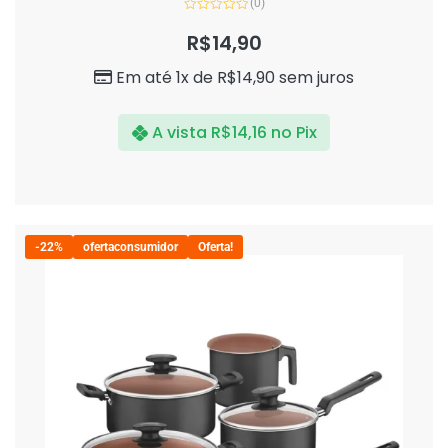
(0)
Avaliação
0
R$
14,90
de
5
Em até 1x de
R$
14,90
sem juros
A vista
R$
14,16
no Pix
-22%
ofertaconsumidor
Oferta!