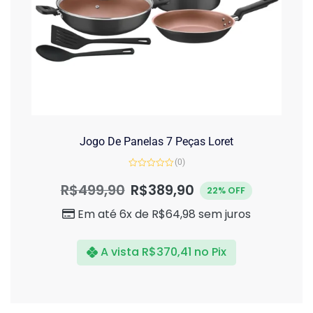
Jogo De Panelas 7 Peças Loret
(0)
Avaliação
0
R$
499,90
R$
389,90
22% OFF
de
5
Em até 6x de
R$
64,98
sem juros
A vista
R$
370,41
no Pix