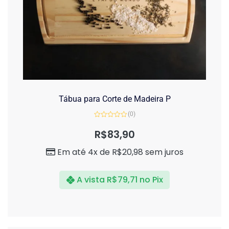
Tábua para Corte de Madeira P
(0)
Avaliação
0
R$
83,90
de
5
Em até 4x de
R$
20,98
sem juros
A vista
R$
79,71
no Pix