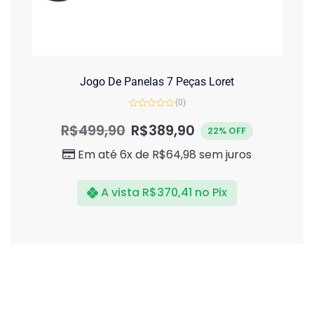
Jogo De Panelas 7 Peças Loret
(0)
Avaliação
0
R$
499,90
R$
389,90
22% OFF
de
5
Em até 6x de
R$
64,98
sem juros
A vista
R$
370,41
no Pix