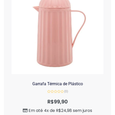
Garrafa Térmica de Plástico
(0)
Avaliação
0
R$
99,90
de
5
Em até 4x de
R$
24,98
sem juros