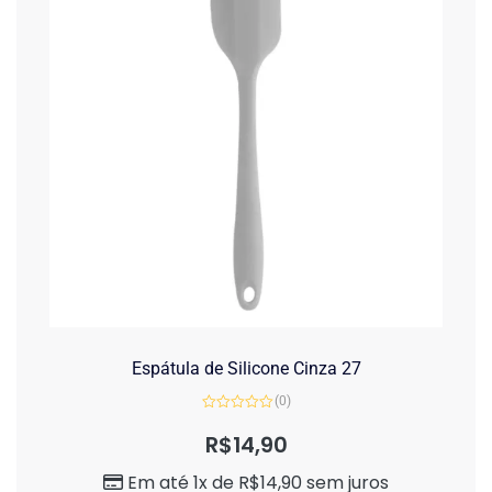
Espátula de Silicone Cinza 27
(0)
Avaliação
0
R$
14,90
de
5
Em até 1x de
R$
14,90
sem juros