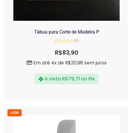
Tábua para Corte de Madeira P
(0)
Avaliação
0
R$
83,90
de
5
Em até 4x de
R$
20,98
sem juros
A vista
R$
79,71
no Pix
LYOR