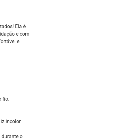
tados! Ela é
xidação e com
ortável e
 fio.
z incolor
 durante o