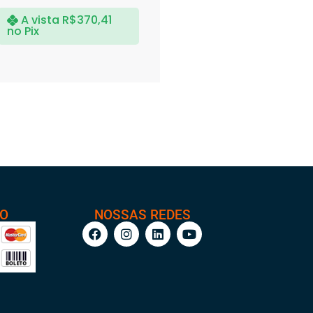
A vista
R$
370,41
no Pix
TO
NOSSAS REDES