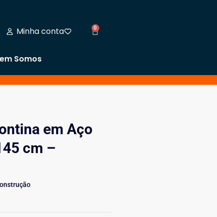
0
Minha conta
em Somos
ontina em Aço
145 cm –
Construção