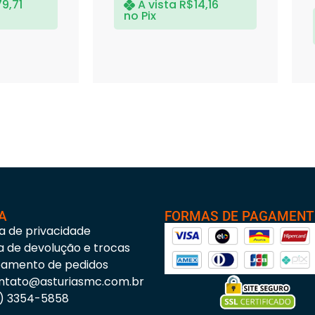
79,71
A vista
R$
14,16
no Pix
A
FORMAS DE PAGAMEN
ca de privacidade
ca de devolução e trocas
eamento de pedidos
ntato@asturiasmc.com.br
3) 3354-5858