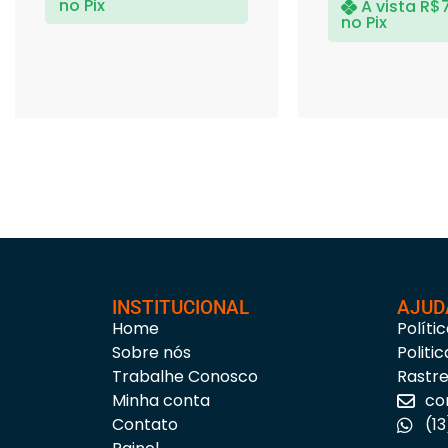
no Pix
A vista
R$
no Pix
INSTITUCIONAL
AJUD
Home
Políti
Sobre nós
Politi
Trabalhe Conosco
Rastr
Minha conta
co
Contato
(1