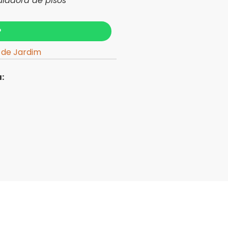
uladora de pisos
?
 de Jardim
: