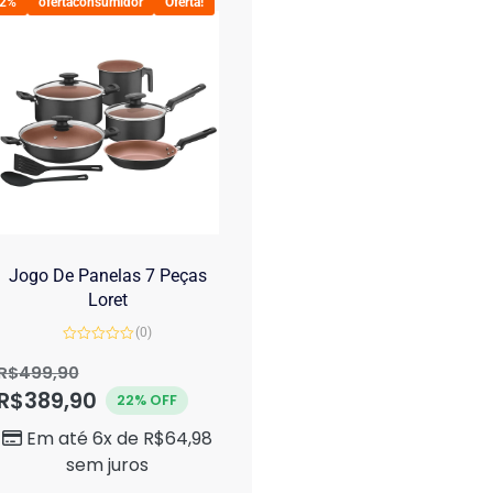
22%
ofertaconsumidor
Oferta!
Jogo De Panelas 7 Peças
Loret
(0)
Avaliação
0
R$
499,90
de
R$
389,90
5
22% OFF
Em até 6x de
R$
64,98
sem juros