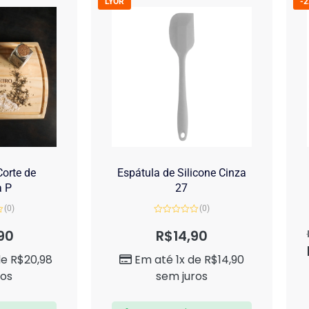
LYOR
-
orte de
Espátula de Silicone Cinza
a P
27
(0)
(0)
Avaliação
0
90
R$
14,90
de
5
de
R$
20,98
Em até 1x de
R$
14,90
ros
sem juros