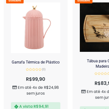
utilidades
utilidades
Tábua para C
Garrafa Térmica de Plástico
Madeir
(0)
Avaliação
0
R$
99,90
Avaliação
de
0
R$
83,
5
de
Em até 4x de
R$
24,98
5
Em até 4x 
sem juros
sem ju
A vista
R$
94,91