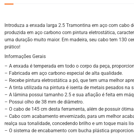
Introduza a enxada larga 2.5 Tramontina em aço com cabo de
produzida em aço carbono com pintura eletrostática, caracte
uma duração muito maior. Em madeira, seu cabo tem 130 cen
prático!
Informações Gerais
– A enxada é temperada em todo o corpo da peça, proporcion
– Fabricada em aço carbono especial de alta qualidade.
– Recebe pintura eletrostática a pó, que tem uma melhor apr
– A tinta utilizada na pintura é isenta de metais pesados n
– A lâmina possui tamanho 2.5 e sua afiação é feita em máq
– Possui olho de 38 mm de diâmetro.
– O cabo de 145 cm desta ferramenta, além de possuir ótima 
– Cabo com acabamento envernizado, para um melhor acabam
realça sua tonalidade, concedendo brilho e um toque mais lis
– O sistema de encabamento com bucha plástica proporciona 