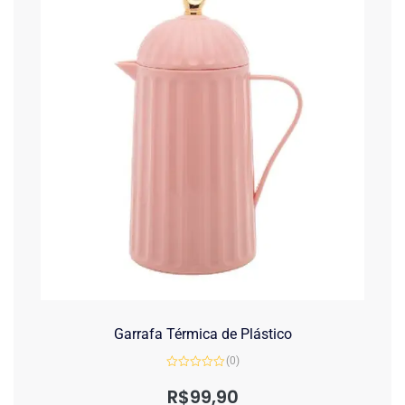
Garrafa Térmica de Plástico
(0)
Avaliação
0
R$
99,90
de