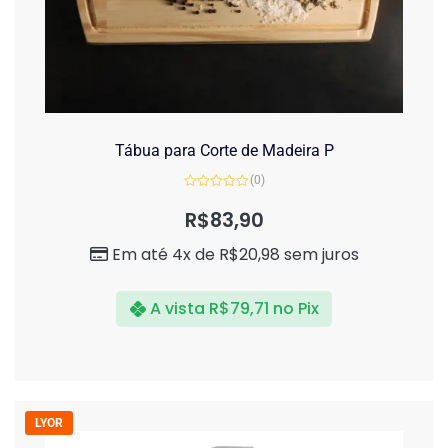
Tábua para Corte de Madeira P
(0)
Avaliação
0
R$
83,90
de
5
Em até 4x de
R$
20,98
sem juros
A vista
R$
79,71
no Pix
LYOR