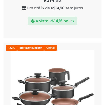
R$
14,90
de
5
Em até 1x de
R$
14,90
sem juros
A vista
R$
14,16
no Pix
-22%
ofertaconsumidor
Oferta!