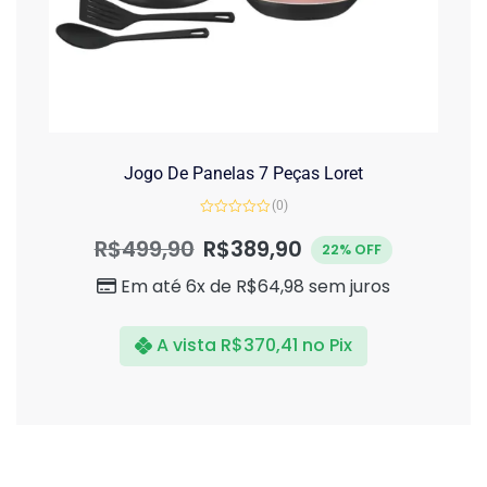
Jogo De Panelas 7 Peças Loret
(0)
Avaliação
0
R$
499,90
R$
389,90
22% OFF
de
5
Em até 6x de
R$
64,98
sem juros
A vista
R$
370,41
no Pix