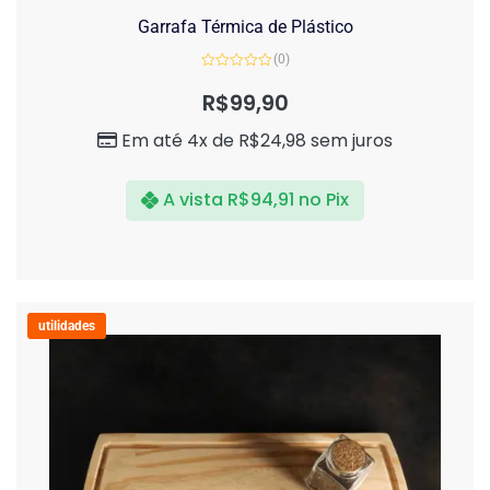
Garrafa Térmica de Plástico
(0)
Avaliação
0
R$
99,90
de
5
Em até 4x de
R$
24,98
sem juros
A vista
R$
94,91
no Pix
utilidades