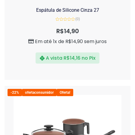
Espátula de Silicone Cinza 27
(0)
Avaliação
0
R$
14,90
de
5
Em até 1x de
R$
14,90
sem juros
A vista
R$
14,16
no Pix
-22%
ofertaconsumidor
Oferta!