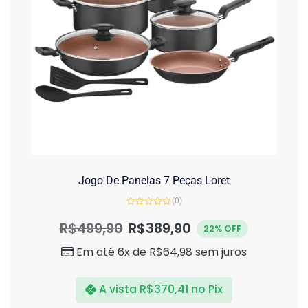
Jogo De Panelas 7 Peças Loret
(0)
Avaliação
0
R$
499,90
R$
389,90
22% OFF
de
5
Em até 6x de
R$
64,98
sem juros
A vista
R$
370,41
no Pix