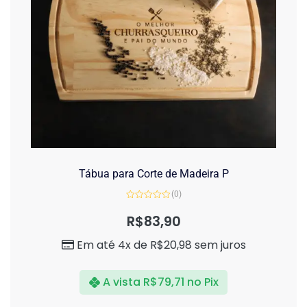
Tábua para Corte de Madeira P
(0)
Avaliação
0
R$
83,90
de
5
Em até 4x de
R$
20,98
sem juros
A vista
R$
79,71
no Pix