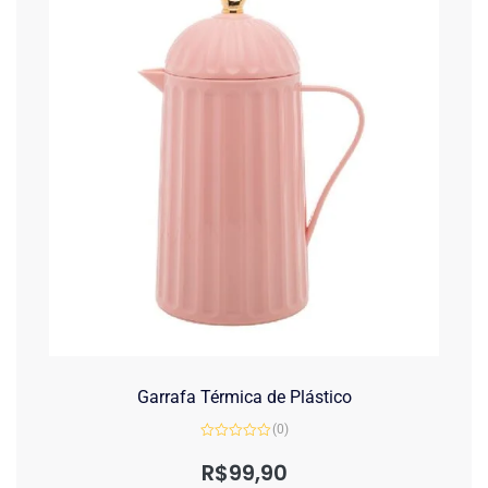
Garrafa Térmica de Plástico
(0)
Avaliação
0
R$
99,90
de