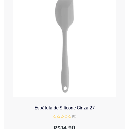
Espátula de Silicone Cinza 27
(0)
Avaliação
0
R$
14,90
de