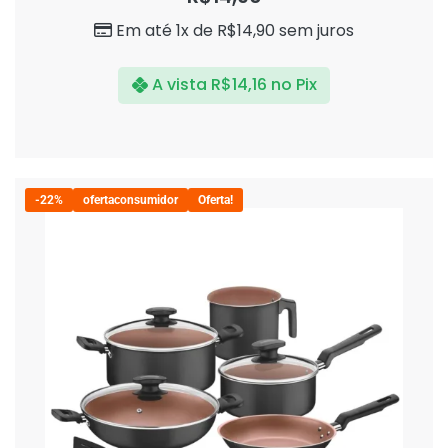
5
Em até 1x de
R$
14,90
sem juros
A vista
R$
14,16
no Pix
-22%
ofertaconsumidor
Oferta!