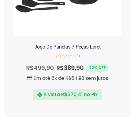
Jogo De Panelas 7 Peças Loret
(0)
Avaliação
0
R$
499,90
R$
389,90
22% OFF
de
5
Em até 6x de
R$
64,98
sem juros
A vista
R$
370,41
no Pix