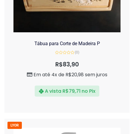
Tábua para Corte de Madeira P
(0)
Avaliação
0
R$
83,90
de
5
Em até 4x de
R$
20,98
sem juros
A vista
R$
79,71
no Pix
LYOR