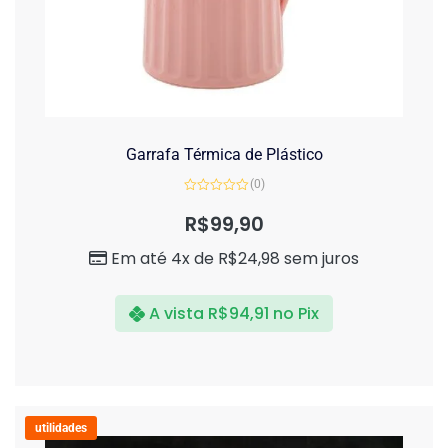
Garrafa Térmica de Plástico
(0)
Avaliação
0
R$
99,90
de
5
Em até 4x de
R$
24,98
sem juros
A vista
R$
94,91
no Pix
utilidades