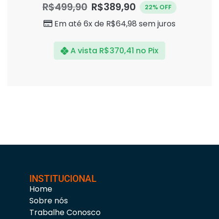
0
R$
499,90
R$
389,90
22% OFF
de
5
Em até 6x de
R$
64,98
sem juros
A vista
R$
370,41
no Pix
INSTITUCIONAL
Home
Sobre nós
Trabalhe Conosco