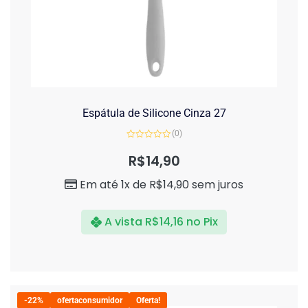
Espátula de Silicone Cinza 27
(0)
Avaliação
0
R$
14,90
de
5
Em até 1x de
R$
14,90
sem juros
A vista
R$
14,16
no Pix
-22%
ofertaconsumidor
Oferta!