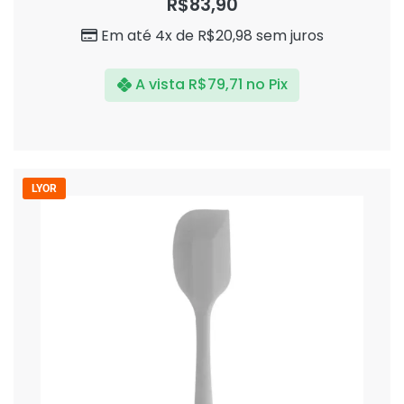
R$
83,90
de
5
Em até 4x de
R$
20,98
sem juros
A vista
R$
79,71
no Pix
LYOR