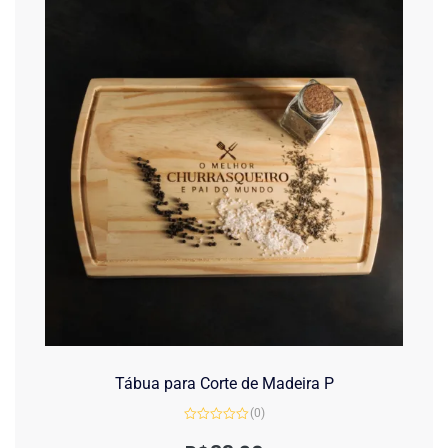
Tábua para Corte de Madeira P
(0)
Avaliação
0