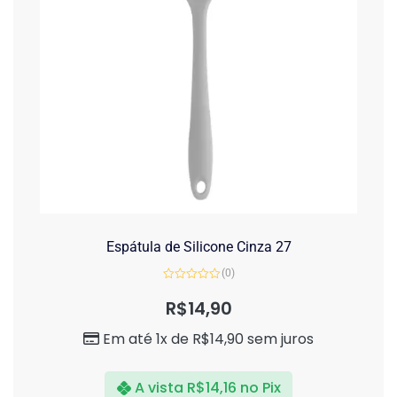
Espátula de Silicone Cinza 27
(0)
Avaliação
0
R$
14,90
de
5
Em até 1x de
R$
14,90
sem juros
A vista
R$
14,16
no Pix