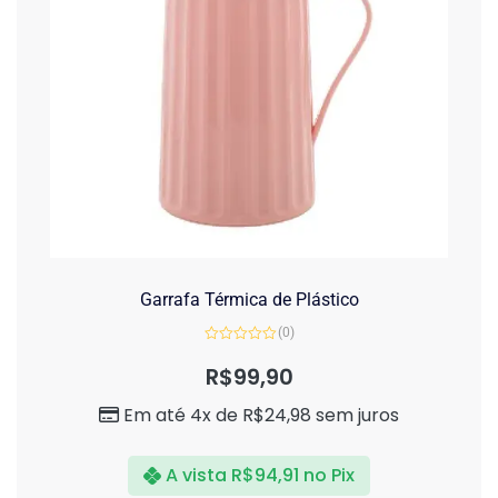
Garrafa Térmica de Plástico
(0)
Avaliação
0
R$
99,90
de
5
Em até 4x de
R$
24,98
sem juros
A vista
R$
94,91
no Pix