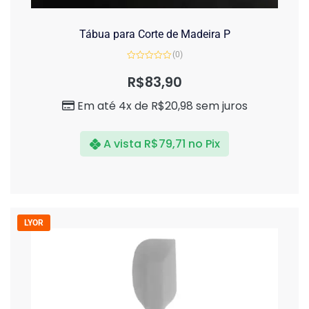
Tábua para Corte de Madeira P
(0)
Avaliação
0
R$
83,90
de
5
Em até 4x de
R$
20,98
sem juros
A vista
R$
79,71
no Pix
LYOR