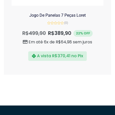
Jogo De Panelas 7 Peças Loret
(0)
Avaliação
0
R$
499,90
R$
389,90
22% OFF
de
5
Em até 6x de
R$
64,98
sem juros
A vista
R$
370,41
no Pix