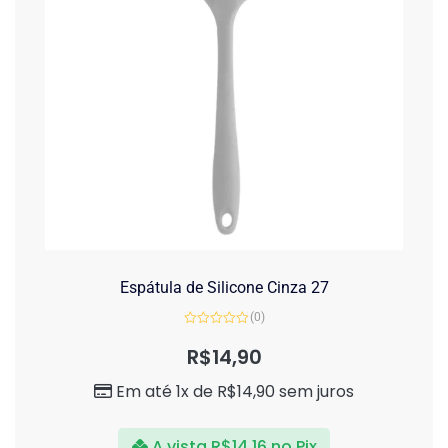
Espátula de Silicone Cinza 27
(0)
Avaliação
0
R$
14,90
de
5
Em até 1x de
R$
14,90
sem juros
A vista
R$
14,16
no Pix