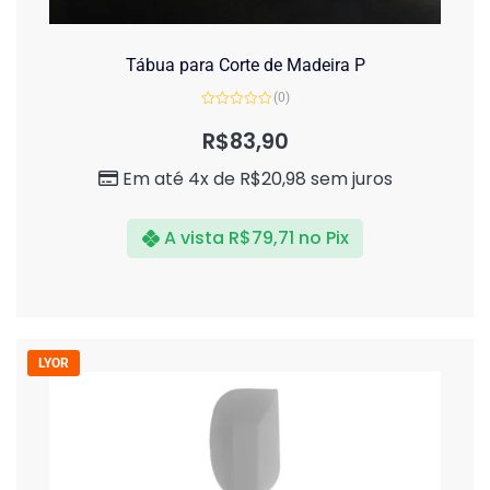
Tábua para Corte de Madeira P
(0)
Avaliação
0
R$
83,90
de
5
Em até 4x de
R$
20,98
sem juros
A vista
R$
79,71
no Pix
LYOR