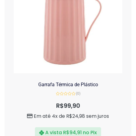
Garrafa Térmica de Plástico
(0)
Avaliação
0
R$
99,90
de
5
Em até 4x de
R$
24,98
sem juros
A vista
R$
94,91
no Pix