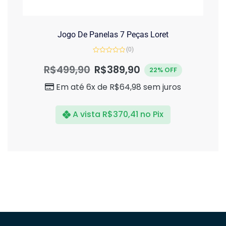
Jogo De Panelas 7 Peças Loret
(0)
Avaliação
0
R$
499,90
R$
389,90
22% OFF
de
5
Em até 6x de
R$
64,98
sem juros
A vista
R$
370,41
no Pix