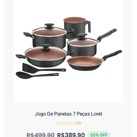
Jogo De Panelas 7 Peças Loret
(0)
Avaliação
0
R$
499,90
R$
389,90
22% OFF
de