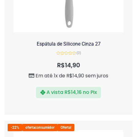
Espátula de Silicone Cinza 27
(0)
Avaliação
0
R$
14,90
de
5
Em até 1x de
R$
14,90
sem juros
A vista
R$
14,16
no Pix
-22%
ofertaconsumidor
Oferta!