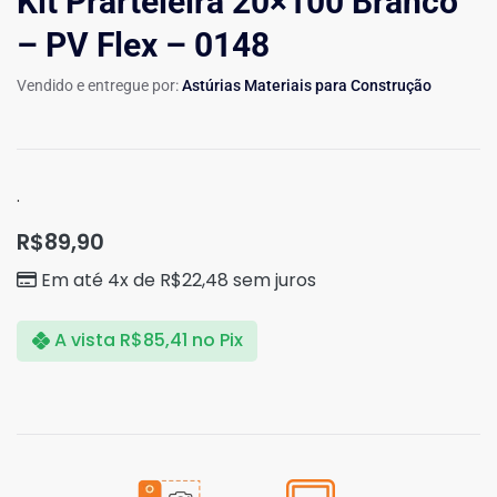
Kit Prarteleira 20×100 Branco
– PV Flex – 0148
Vendido e entregue por:
Astúrias Materiais para Construção
.
R$
89,90
Em até 4x de
R$
22,48
sem juros
A vista
R$
85,41
no Pix