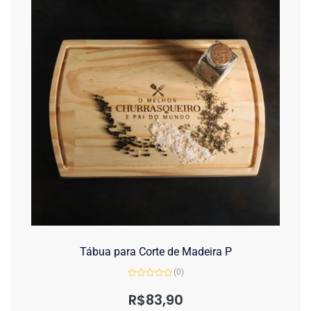
Tábua para Corte de Madeira P
(0)
Avaliação
0
R$
83,90
de
5