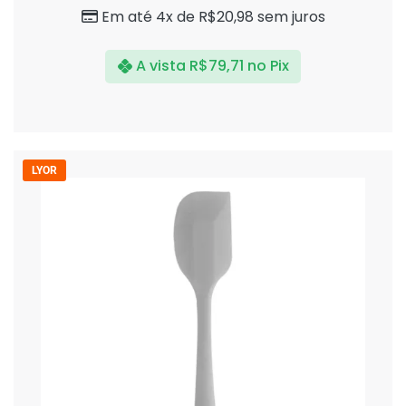
Em até 4x de
R$
20,98
sem juros
A vista
R$
79,71
no Pix
LYOR