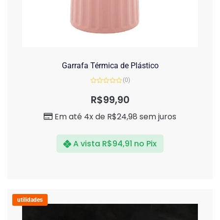
Garrafa Térmica de Plástico
(0)
Avaliação
0
R$
99,90
de
5
Em até 4x de
R$
24,98
sem juros
A vista
R$
94,91
no Pix
utilidades