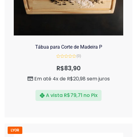
Tábua para Corte de Madeira P
(0)
Avaliação
0
R$
83,90
de
5
Em até 4x de
R$
20,98
sem juros
A vista
R$
79,71
no Pix
LYOR