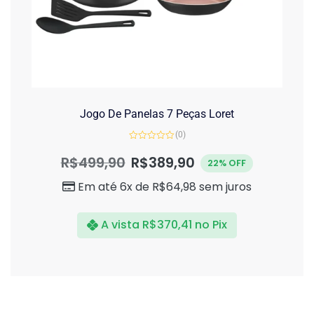
Jogo De Panelas 7 Peças Loret
(0)
Avaliação
0
R$
499,90
R$
389,90
22% OFF
de
5
Em até 6x de
R$
64,98
sem juros
A vista
R$
370,41
no Pix