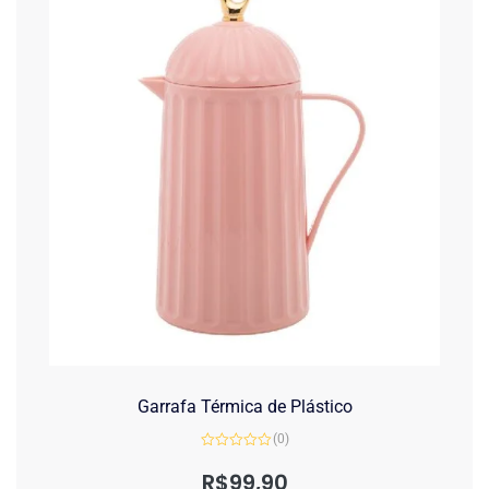
Garrafa Térmica de Plástico
(0)
Avaliação
0
R$
99,90
de