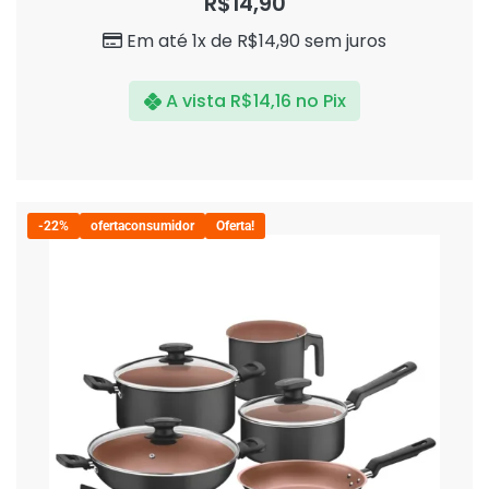
R$
14,90
de
5
Em até 1x de
R$
14,90
sem juros
A vista
R$
14,16
no Pix
-22%
ofertaconsumidor
Oferta!