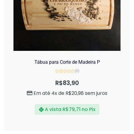
Tábua para Corte de Madeira P
(0)
Avaliação
0
R$
83,90
de
5
Em até 4x de
R$
20,98
sem juros
A vista
R$
79,71
no Pix