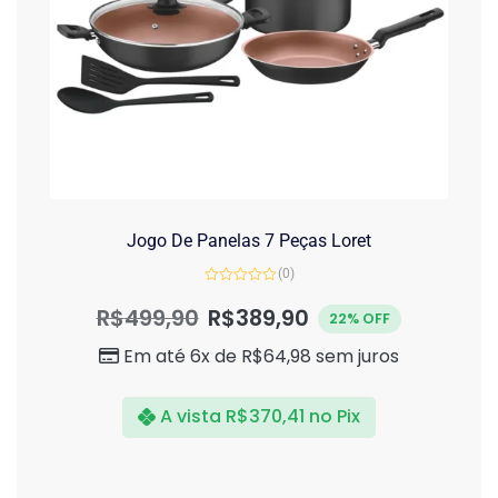
Jogo De Panelas 7 Peças Loret
(0)
Avaliação
0
R$
499,90
R$
389,90
22% OFF
de
5
Em até 6x de
R$
64,98
sem juros
A vista
R$
370,41
no Pix