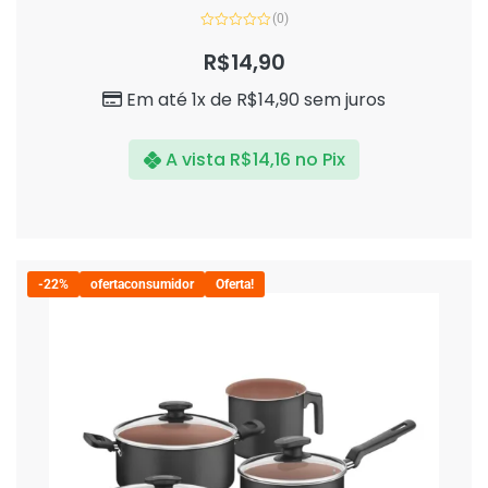
(0)
Avaliação
0
R$
14,90
de
5
Em até 1x de
R$
14,90
sem juros
A vista
R$
14,16
no Pix
-22%
ofertaconsumidor
Oferta!