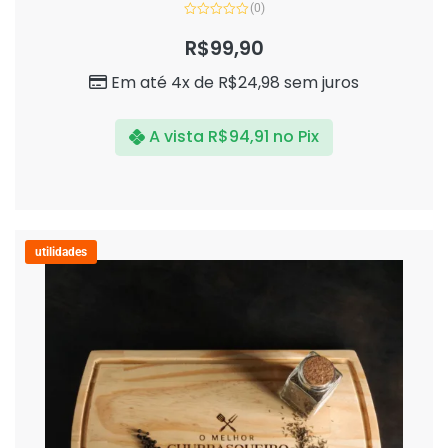
(0)
Avaliação
0
R$
99,90
de
5
Em até 4x de
R$
24,98
sem juros
A vista
R$
94,91
no Pix
utilidades