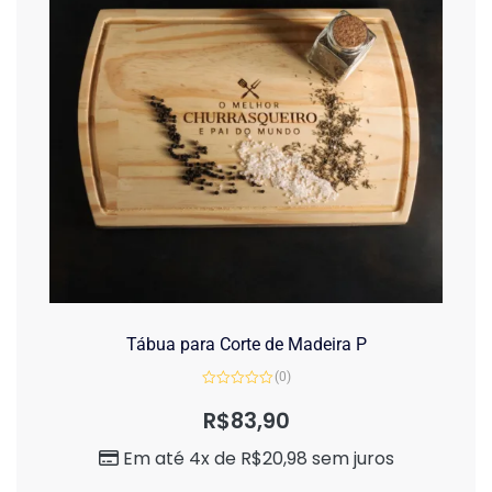
Tábua para Corte de Madeira P
(0)
Avaliação
0
R$
83,90
de
5
Em até 4x de
R$
20,98
sem juros