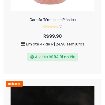
Garrafa Térmica de Plástico
(0)
Avaliação
0
R$
99,90
de
5
Em até 4x de
R$
24,98
sem juros
A vista
R$
94,91
no Pix
utilidades