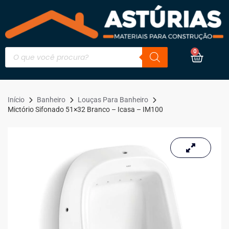
0
Início
Banheiro
Louças Para Banheiro
Mictório Sifonado 51×32 Branco – Icasa – IM100