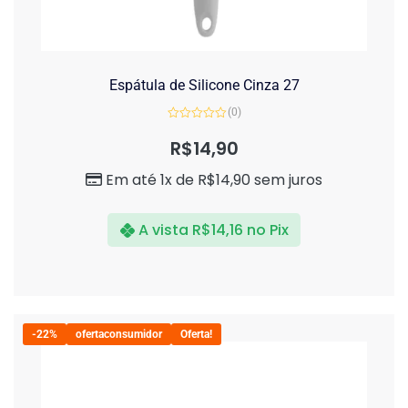
Espátula de Silicone Cinza 27
(0)
Avaliação
0
R$
14,90
de
5
Em até 1x de
R$
14,90
sem juros
A vista
R$
14,16
no Pix
-22%
ofertaconsumidor
Oferta!