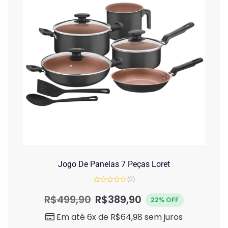
Jogo De Panelas 7 Peças Loret
(0)
Avaliação
0
R$
499,90
R$
389,90
22% OFF
de
5
Em até 6x de
R$
64,98
sem juros