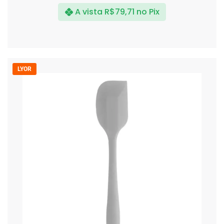
A vista
R$
79,71
no Pix
LYOR