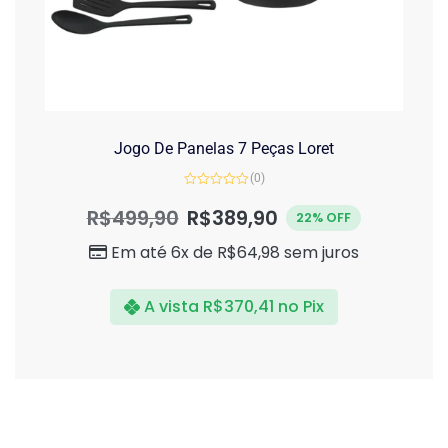
Jogo De Panelas 7 Peças Loret
(0)
Avaliação
0
R$
499,90
R$
389,90
22% OFF
de
5
Em até 6x de
R$
64,98
sem juros
A vista
R$
370,41
no Pix