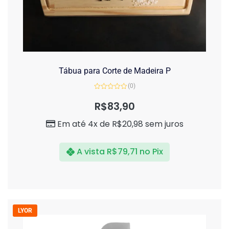
Tábua para Corte de Madeira P
(0)
Avaliação
0
R$
83,90
de
5
Em até 4x de
R$
20,98
sem juros
A vista
R$
79,71
no Pix
LYOR