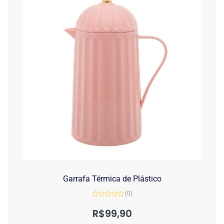
Garrafa Térmica de Plástico
(0)
Avaliação
0
R$
99,90
de
5