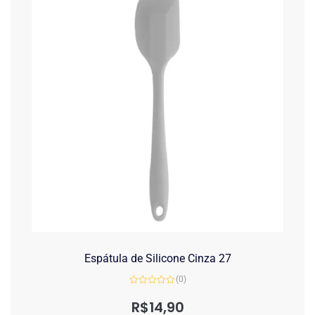
Espátula de Silicone Cinza 27
(0)
Avaliação
0
R$
14,90
de