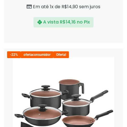
5
Em até 1x de
R$
14,90
sem juros
A vista
R$
14,16
no Pix
-22%
ofertaconsumidor
Oferta!