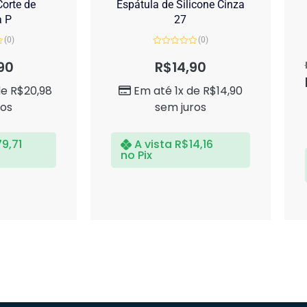
orte de
Espátula de Silicone Cinza
a P
27
(0)
(0)
Avaliação
0
90
R$
14,90
de
5
de
R$
20,98
Em até 1x de
R$
14,90
ros
sem juros
79,71
A vista
R$
14,16
no Pix