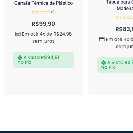
Tábua para C
Garrafa Térmica de Plástico
Madeir
(0)
Avaliação
0
R$
99,90
Avaliação
de
0
R$
83,
5
de
Em até 4x de
R$
24,98
5
Em até 4x 
sem juros
sem ju
A vista
R$
94,91
no Pix
A vista
R$
no Pix