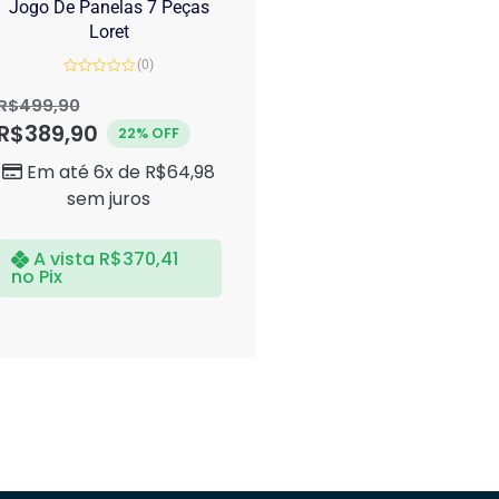
Jogo De Panelas 7 Peças
Loret
(0)
Avaliação
0
R$
499,90
de
R$
389,90
5
22% OFF
Em até 6x de
R$
64,98
sem juros
A vista
R$
370,41
no Pix