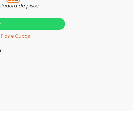
uladora de pisos
?
,
Pias e Cubas
: