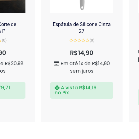
orte de
Espátula de Silicone Cinza
a P
27
(0)
(0)
Avaliação
0
90
R$
14,90
de
5
de
R$
20,98
Em até 1x de
R$
14,90
ros
sem juros
79,71
A vista
R$
14,16
no Pix