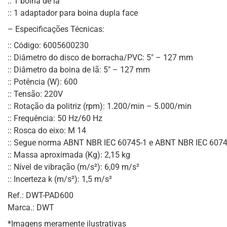
:: 1 boina de lã
:: 1 adaptador para boina dupla face
– Especificações Técnicas:
:: Código: 6005600230
:: Diâmetro do disco de borracha/PVC: 5″ – 127 mm
:: Diâmetro da boina de lã: 5″ – 127 mm
:: Potência (W): 600
:: Tensão: 220V
:: Rotação da politriz (rpm): 1.200/min – 5.000/min
:: Frequência: 50 Hz/60 Hz
:: Rosca do eixo: M 14
:: Segue norma ABNT NBR IEC 60745-1 e ABNT NBR IEC 6074
:: Massa aproximada (Kg): 2,15 kg
:: Nível de vibração (m/s²): 6,09 m/s²
:: Incerteza k (m/s²): 1,5 m/s²
Ref.: DWT-PAD600
Marca.: DWT
*Imagens meramente ilustrativas