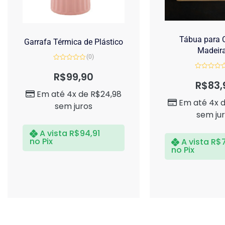
Tábua para C
Garrafa Térmica de Plástico
Madeir
(0)
Avaliação
0
R$
99,90
Avaliação
de
0
R$
83,
5
de
Em até 4x de
R$
24,98
5
Em até 4x 
sem juros
sem ju
A vista
R$
94,91
no Pix
A vista
R$
no Pix