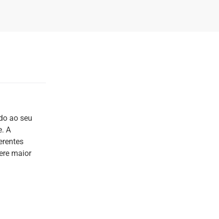
ido ao seu
e. A
erentes
ere maior