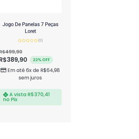
Jogo De Panelas 7 Peças
Loret
(0)
Avaliação
0
R$
499,90
de
R$
389,90
5
22% OFF
Em até 6x de
R$
64,98
sem juros
A vista
R$
370,41
no Pix