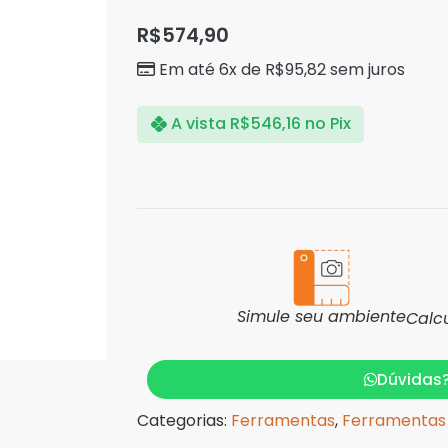
R$
574,90
Em até 6x de
R$
95,82
sem juros
A vista
R$
546,16
no Pix
Simule seu ambiente
Calc
Dúvidas
Categorias:
Ferramentas
,
Ferramentas 