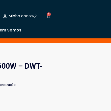
0
Minha conta
em Somos
. 600W – DWT-
Construção