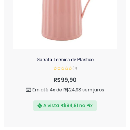
Garrafa Térmica de Plástico
(0)
Avaliação
0
R$
99,90
de
5
Em até 4x de
R$
24,98
sem juros
A vista
R$
94,91
no Pix