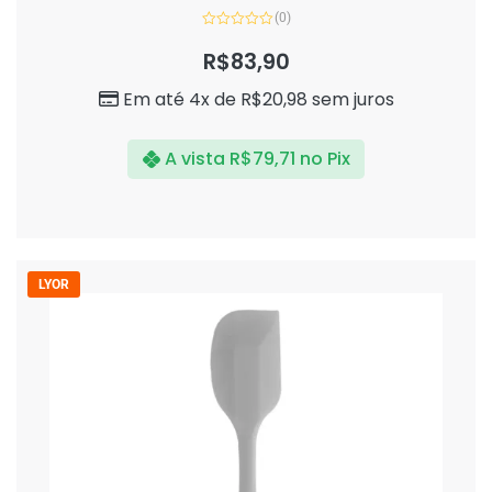
(0)
Avaliação
0
R$
83,90
de
5
Em até 4x de
R$
20,98
sem juros
A vista
R$
79,71
no Pix
LYOR