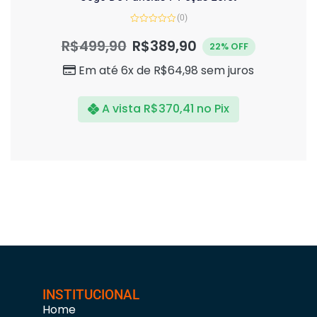
(0)
Avaliação
0
R$
499,90
R$
389,90
22% OFF
de
5
Em até 6x de
R$
64,98
sem juros
A vista
R$
370,41
no Pix
INSTITUCIONAL
Home