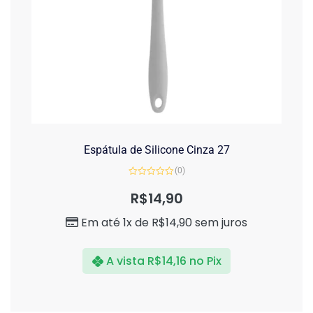
Espátula de Silicone Cinza 27
(0)
Avaliação
0
R$
14,90
de
5
Em até 1x de
R$
14,90
sem juros
A vista
R$
14,16
no Pix