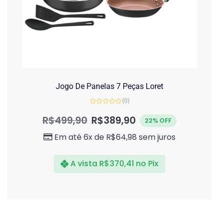
Jogo De Panelas 7 Peças Loret
(0)
Avaliação
0
R$
499,90
R$
389,90
22% OFF
de
5
Em até 6x de
R$
64,98
sem juros
A vista
R$
370,41
no Pix