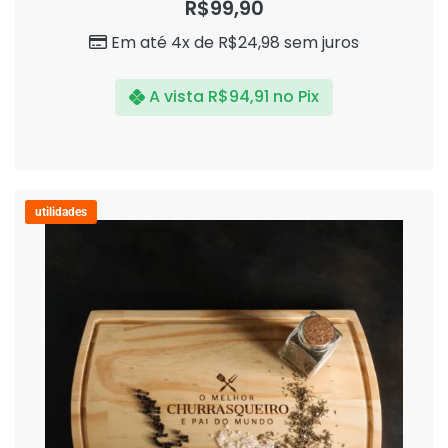
R$
99,90
de
5
Em até 4x de
R$
24,98
sem juros
A vista
R$
94,91
no Pix
utilidades