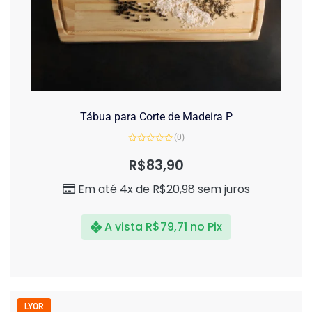
Tábua para Corte de Madeira P
(0)
Avaliação
0
R$
83,90
de
5
Em até 4x de
R$
20,98
sem juros
A vista
R$
79,71
no Pix
LYOR