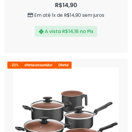
0
R$
14,90
de
5
Em até 1x de
R$
14,90
sem juros
A vista
R$
14,16
no Pix
-22%
ofertaconsumidor
Oferta!