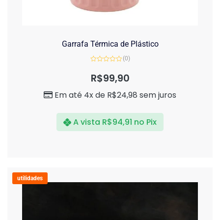
Garrafa Térmica de Plástico
(0)
Avaliação
0
R$
99,90
de
5
Em até 4x de
R$
24,98
sem juros
A vista
R$
94,91
no Pix
utilidades