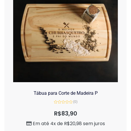
Tábua para Corte de Madeira P
(0)
Avaliação
0
R$
83,90
de
5
Em até 4x de
R$
20,98
sem juros