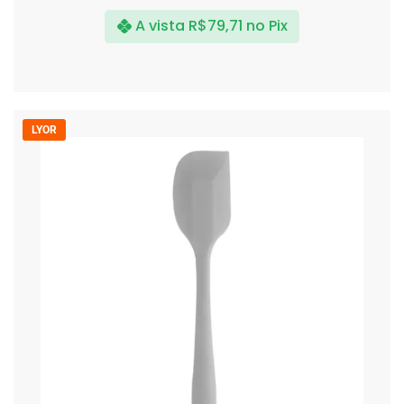
A vista
R$
79,71
no Pix
LYOR