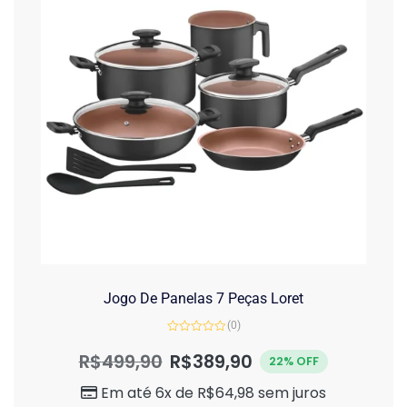
Jogo De Panelas 7 Peças Loret
(0)
Avaliação
0
R$
499,90
R$
389,90
22% OFF
de
5
Em até 6x de
R$
64,98
sem juros