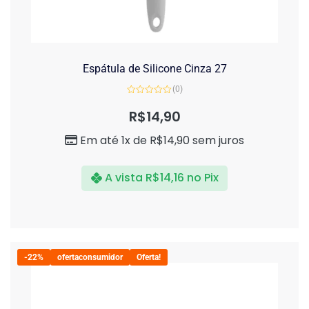
Espátula de Silicone Cinza 27
(0)
Avaliação
0
R$
14,90
de
5
Em até 1x de
R$
14,90
sem juros
A vista
R$
14,16
no Pix
-22%
ofertaconsumidor
Oferta!