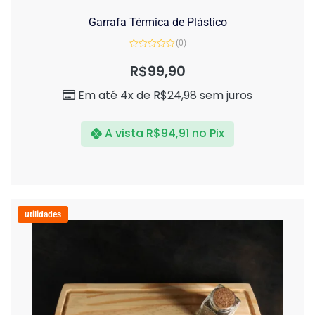
Garrafa Térmica de Plástico
(0)
Avaliação
0
R$
99,90
de
5
Em até 4x de
R$
24,98
sem juros
A vista
R$
94,91
no Pix
utilidades