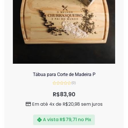
Tábua para Corte de Madeira P
(0)
Avaliação
0
R$
83,90
de
5
Em até 4x de
R$
20,98
sem juros
A vista
R$
79,71
no Pix