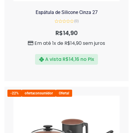
Espátula de Silicone Cinza 27
(0)
Avaliação
0
R$
14,90
de
5
Em até 1x de
R$
14,90
sem juros
A vista
R$
14,16
no Pix
-22%
ofertaconsumidor
Oferta!