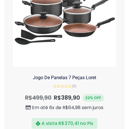
Jogo De Panelas 7 Peças Loret
(0)
Avaliação
0
R$
499,90
R$
389,90
22% OFF
de
5
Em até 6x de
R$
64,98
sem juros
A vista
R$
370,41
no Pix