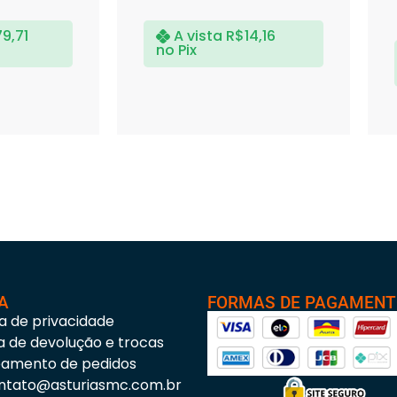
79,71
A vista
R$
14,16
no Pix
A
FORMAS DE PAGAMEN
ca de privacidade
ca de devolução e trocas
eamento de pedidos
ntato@asturiasmc.com.br