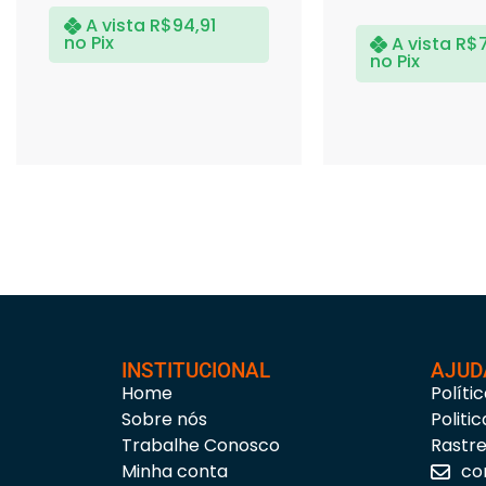
A vista
R$
94,91
no Pix
A vista
R$
no Pix
INSTITUCIONAL
AJUD
Home
Políti
Sobre nós
Politi
Trabalhe Conosco
Rastr
Minha conta
co