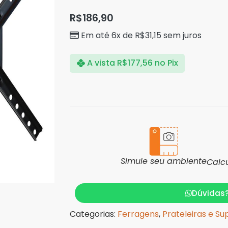
R$
186,90
Em até 6x de
R$
31,15
sem juros
A vista
R$
177,56
no Pix
Simule seu ambiente
Calc
Dúvidas
Categorias:
Ferragens
,
Prateleiras e Su