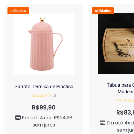
utilidades
utilidades
Tábua para C
Garrafa Térmica de Plástico
Madeir
(0)
Avaliação
0
R$
99,90
Avaliação
de
0
R$
83,
5
de
Em até 4x de
R$
24,98
5
Em até 4x 
sem juros
sem ju