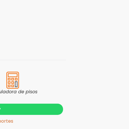
uladora de pisos
?
portes