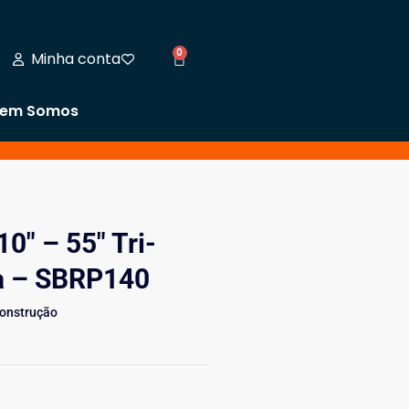
0
Minha conta
em Somos
0″ – 55″ Tri-
ma – SBRP140
Construção