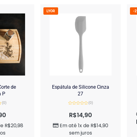
LYOR
-
orte de
Espátula de Silicone Cinza
a P
27
(0)
(0)
Avaliação
0
90
R$
14,90
de
5
de
R$
20,98
Em até 1x de
R$
14,90
ros
sem juros