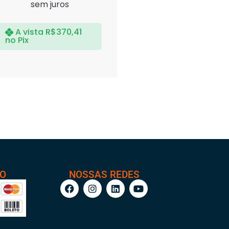
sem juros
A vista
R$
370,41
no Pix
TO
NOSSAS REDES