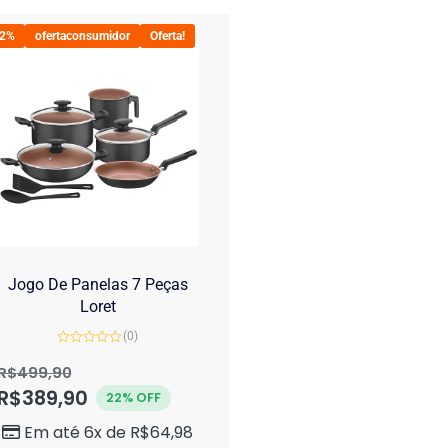
22%
ofertaconsumidor
Oferta!
Jogo De Panelas 7 Peças
Loret
(0)
Avaliação
0
R$
499,90
de
R$
389,90
5
22% OFF
Em até 6x de
R$
64,98