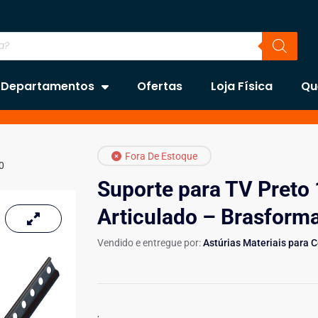
Departamentos
Ofertas
Loja Física
Qu
Fora De Estoque
0
Suporte para TV Preto 1
Articulado – Brasfor
Vendido e entregue por:
Astúrias Materiais para 
.