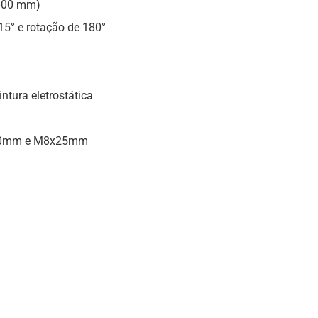
×400 mm)
15° e rotação de 180°
ntura eletrostática
x20mm e M8x25mm