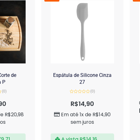
orte de
Espátula de Silicone Cinza
a P
27
(0)
(0)
Avaliação
0
90
R$
14,90
de
5
de
R$
20,98
Em até 1x de
R$
14,90
ros
sem juros
79,71
A vista
R$
14,16