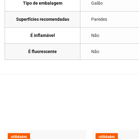
Tipo de embalagem
Galão
Superfícies recomendadas
Paredes
É inflamável
Não
É fluorescente
Não
utilidades
utilidades