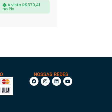
A vista
R$
370,41
no Pix
TO
NOSSAS REDES