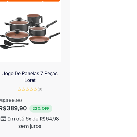
Jogo De Panelas 7 Peças
Loret
(0)
Avaliação
0
R$
499,90
de
R$
389,90
5
22% OFF
Em até 6x de
R$
64,98
sem juros