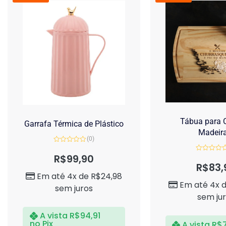
Tábua para C
Garrafa Térmica de Plástico
Madeir
(0)
Avaliação
0
R$
99,90
Avaliação
de
0
R$
83,
5
de
Em até 4x de
R$
24,98
5
Em até 4x 
sem juros
sem ju
A vista
R$
94,91
no Pix
A vista
R$