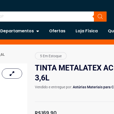
Departamentos
Ofertas
Loja Física
Qu
,6L
5 Em Estoque
TINTA METALATEX AC
3,6L
Vendido e entregue por:
Astúrias Materiais para 
R$
169,90