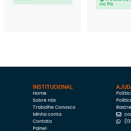
no Pix
INSTITUCIONAL
AJUD
Home
Políti
Sobre nós
Politi
Trabalhe Conosco
Rastr
Minha conta
co
Contato
(1
Painel