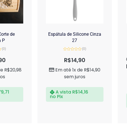
orte de
Espátula de Silicone Cinza
a P
27
(0)
(0)
Avaliação
0
90
R$
14,90
de
5
de
R$
20,98
Em até 1x de
R$
14,90
ros
sem juros
79,71
A vista
R$
14,16
no Pix