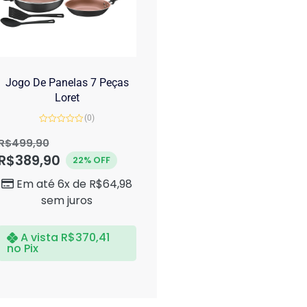
Jogo De Panelas 7 Peças
Loret
(0)
Avaliação
0
R$
499,90
de
R$
389,90
5
22% OFF
Em até 6x de
R$
64,98
sem juros
A vista
R$
370,41
no Pix