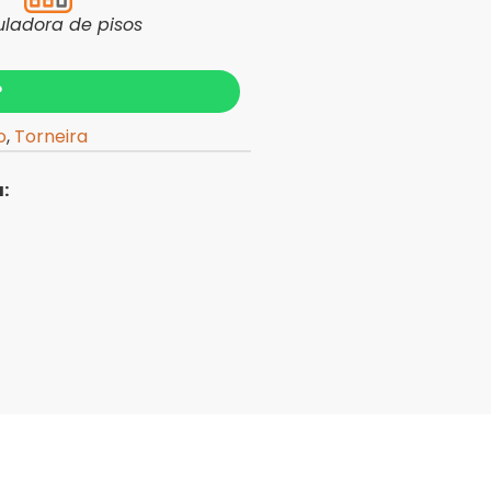
uladora de pisos
?
o
,
Torneira
: