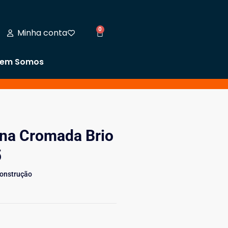
0
Minha conta
em Somos
ina Cromada Brio
5
Construção