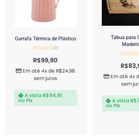
Tábua para C
Garrafa Térmica de Plástico
Madeir
(0)
Avaliação
0
R$
99,90
Avaliação
de
0
R$
83,
5
de
Em até 4x de
R$
24,98
5
Em até 4x 
sem juros
sem ju
A vista
R$
94,91
no Pix
A vista
R$
no Pix