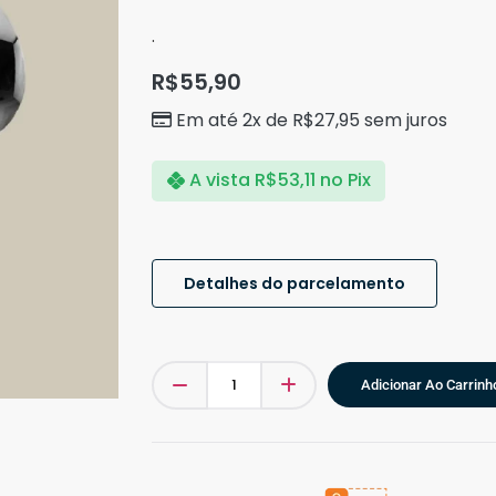
.
R$
55,90
Em até 2x de
R$
27,95
sem juros
A vista
R$
53,11
no Pix
Detalhes do parcelamento
Adicionar Ao Carrinh