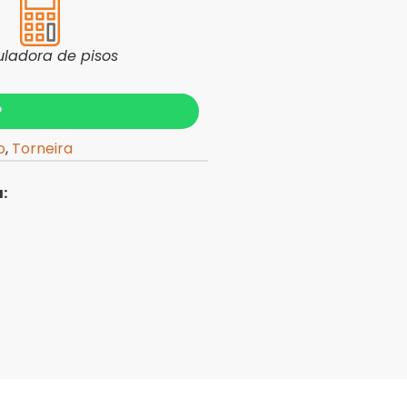
uladora de pisos
?
o
,
Torneira
: