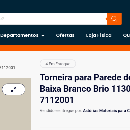
Departamentos
Ofertas
Loja Física
Qu
4 Em Estoque
– 7112001
Torneira para Parede d
Baixa Branco Brio 1130
7112001
Vendido e entregue por:
Astúrias Materiais para 