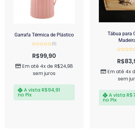
Tábua para C
Garrafa Térmica de Plástico
Madeir
(0)
Avaliação
0
R$
99,90
Avaliação
de
0
R$
83,
5
de
Em até 4x de
R$
24,98
5
Em até 4x 
sem juros
sem ju
A vista
R$
94,91
no Pix
A vista
R$
no Pix