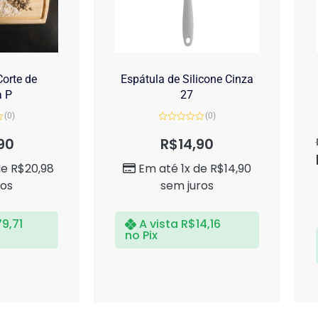
orte de
Espátula de Silicone Cinza
a P
27
(0)
(0)
Avaliação
0
90
R$
14,90
de
5
de
R$
20,98
Em até 1x de
R$
14,90
ros
sem juros
79,71
A vista
R$
14,16
no Pix