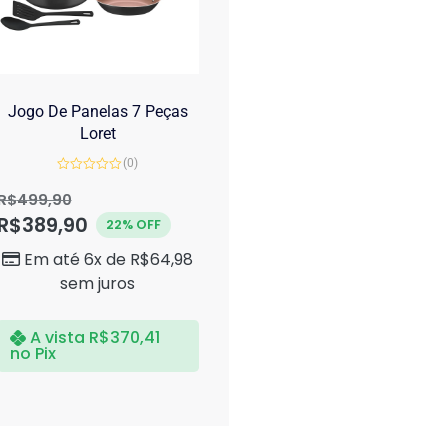
Jogo De Panelas 7 Peças
Loret
(0)
Avaliação
0
R$
499,90
de
R$
389,90
5
22% OFF
Em até 6x de
R$
64,98
sem juros
A vista
R$
370,41
no Pix